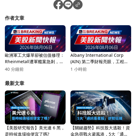
作者文章
歐洲軍工大爆單卻被估值修理：
Albany International Corp
Rheinmetall遭軍艦案急剎，防
(AIN) 第二季財報亮眼，工程複
務股進入「交貨考驗期」
合材料創新高！
40 分鐘前
1 小時前
最新文章
【美股研究報告】美光連 6 黑，
【關鍵趨勢】科技股大逃殺！資
是時候進場撿便宜了嗎?
金急尋戰火避風港，5大「通訊