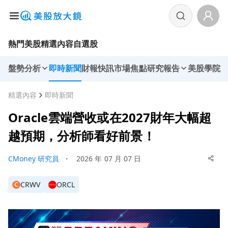
熱門美股
精選內容
自選股
盤勢分析
即時新聞
財報快訊
市場焦點
研究報告
美股學院
精選內容
即時新聞
Oracle雲端營收或在2027財年大幅超
越預期，分析師看好前景！
CMoney 研究員
・
2026 年 07 月 07 日
CRWV
ORCL
C