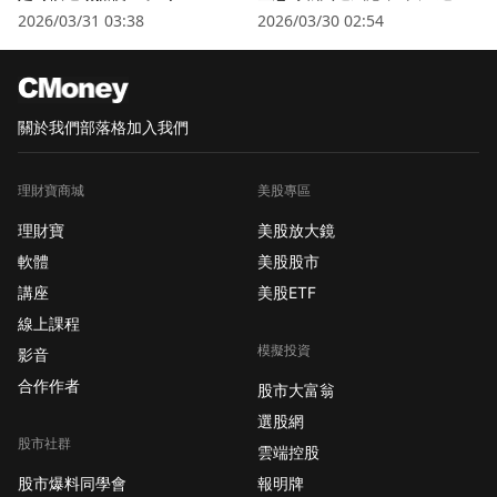
衛星股」逆勢狂飆
2026/03/31 03:38
2026/03/30 02:54
關於我們
部落格
加入我們
理財寶商城
美股專區
理財寶
美股放大鏡
軟體
美股股市
講座
美股ETF
線上課程
模擬投資
影音
合作作者
股市大富翁
選股網
股市社群
雲端控股
股市爆料同學會
報明牌