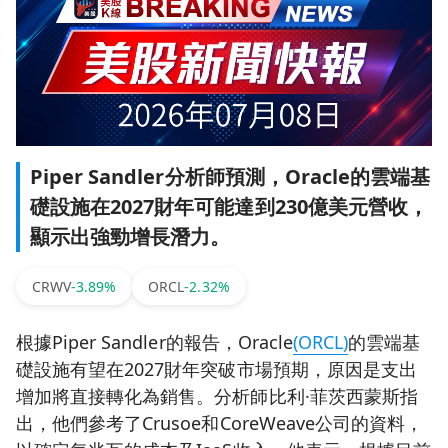
Piper Sandler分析師預測，Oracle的雲端基
礎設施在2027財年可能達到230億美元營收，
顯示出強勁增長潛力。
CRWV
-3.89%
ORCL
-2.32%
根據Piper Sandler的報告，Oracle
(ORCL)
的雲端基
礎設施有望在2027財年突破市場預期，原因是支出
增加將直接轉化為銷售。分析師比利·菲茨西蒙斯指
出，他們參考了Crusoe和CoreWeave公司的資料，