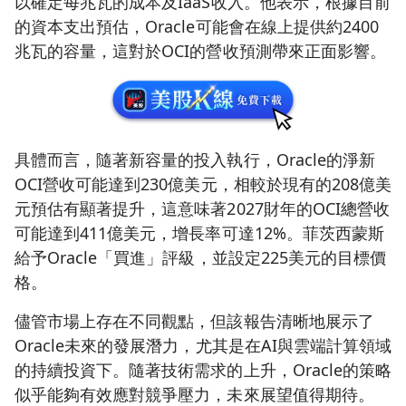
以確定每兆瓦的成本及IaaS收入。他表示，根據目前
的資本支出預估，Oracle可能會在線上提供約2400
兆瓦的容量，這對於OCI的營收預測帶來正面影響。
具體而言，隨著新容量的投入執行，Oracle的淨新
OCI營收可能達到230億美元，相較於現有的208億美
元預估有顯著提升，這意味著2027財年的OCI總營收
可能達到411億美元，增長率可達12%。菲茨西蒙斯
給予Oracle「買進」評級，並設定225美元的目標價
格。
儘管市場上存在不同觀點，但該報告清晰地展示了
Oracle未來的發展潛力，尤其是在AI與雲端計算領域
的持續投資下。隨著技術需求的上升，Oracle的策略
似乎能夠有效應對競爭壓力，未來展望值得期待。