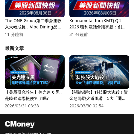
The ONE Group第二季營運收
Kennametal Inc (KMT) Q4
入大幅成長，Vibe Dining品牌
2026 獲利電話會議亮點：創紀
持續強勁！
錄的利潤率與戰略增長
11 分鐘前
31 分鐘前
最新文章
【美股研究報告】美光連 6 黑，
【關鍵趨勢】科技股大逃殺！資
是時候進場撿便宜了嗎?
金急尋戰火避風港，5大「通訊
衛星股」逆勢狂飆
2026/03/31 03:38
2026/03/30 02:54