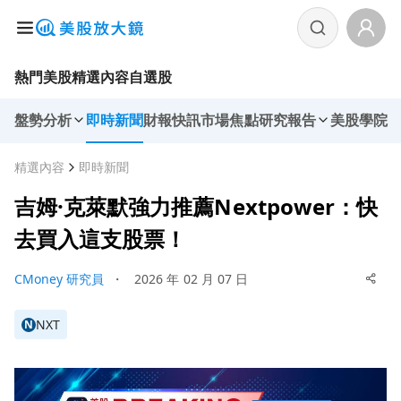
熱門美股
精選內容
自選股
盤勢分析
即時新聞
財報快訊
市場焦點
研究報告
美股學院
精選內容
即時新聞
吉姆·克萊默強力推薦Nextpower：快
去買入這支股票！
CMoney 研究員
・
2026 年 02 月 07 日
NXT
N