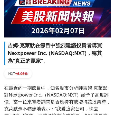
吉姆·克萊默在節目中強烈建議投資者購買
Nextpower Inc. (NASDAQ:NXT)，稱其
為“真正的贏家”。
NXT
+6.06%
在最近的一期節目中，知名股市分析師吉姆·克萊默
對Nextpower Inc.（NASDAQ:NXT）給予了高度評
價。當一位來電者詢問是否應持有或增持該股票時，
克萊默毫不猶豫地表示：“我愛這家公司，快去