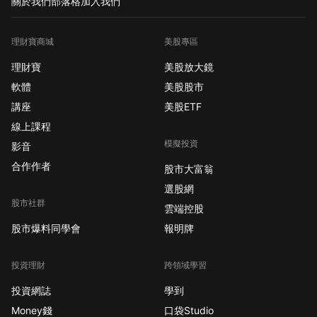
關於我們
部落格
加入我們
理財寶商城
美股專區
理財寶
美股放大鏡
軟體
美股股市
講座
美股ETF
線上課程
模擬投資
影音
合作作者
股市大富翁
選股網
股市社群
雲端控股
股市爆料同學會
報明牌
投資理財
跨領域學習
投資網誌
學到
Money錢
口袋Studio