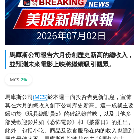
馬庫斯公司報告六月份創歷史新高的總收入，
並預測未來電影上映將繼續吸引觀眾。
MCS
-2%
馬庫斯公司
(MCS)
於本週三向投資者更新訊息，宣佈
其在六月的總收入創下公司歷史新高。這一成就主要
歸功於《玩具總動員5》的破紀錄首映，以及其他多
部受歡迎影片如《恐怖電影》和《披露日》的推出。
此外，包括小吃、商品及飲食服務在內的收入也達到
歷史最佳水平。馬庫斯劇院總裁傑夫·託馬切克表