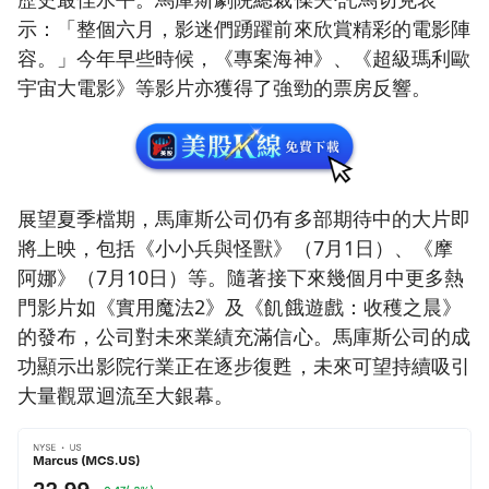
示：「整個六月，影迷們踴躍前來欣賞精彩的電影陣
容。」今年早些時候，《專案海神》、《超級瑪利歐
宇宙大電影》等影片亦獲得了強勁的票房反響。
展望夏季檔期，馬庫斯公司仍有多部期待中的大片即
將上映，包括《小小兵與怪獸》（7月1日）、《摩
阿娜》（7月10日）等。隨著接下來幾個月中更多熱
門影片如《實用魔法2》及《飢餓遊戲：收穫之晨》
的發布，公司對未來業績充滿信心。馬庫斯公司的成
功顯示出影院行業正在逐步復甦，未來可望持續吸引
大量觀眾迴流至大銀幕。