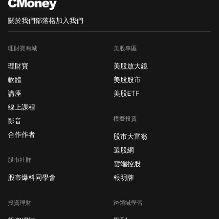
關於我們
部落格
加入我們
理財寶商城
美股專區
理財寶
美股放大鏡
軟體
美股股市
講座
美股ETF
線上課程
模擬投資
影音
合作作者
股市大富翁
選股網
股市社群
雲端控股
股市爆料同學會
報明牌
投資理財
跨領域學習