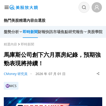
熱門美股
精選內容
自選股
盤勢分析
即時新聞
財報快訊
市場焦點
研究報告
美股學院
精選內容
即時新聞
馬庫斯公司創下六月票房紀錄，預期強
勁表現將持續！
CMoney 研究員
・
2026 年 07 月 01 日
MCS
M