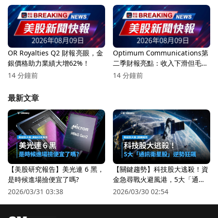
OR Royalties Q2 財報亮眼，金
Optimum Communications第
銀價格助力業績大增62%！
二季財報亮點：收入下滑但毛利
創新高，移動業務表現強勁！
14 分鐘前
14 分鐘前
最新文章
【美股研究報告】美光連 6 黑，
【關鍵趨勢】科技股大逃殺！資
是時候進場撿便宜了嗎?
金急尋戰火避風港，5大「通訊
衛星股」逆勢狂飆
2026/03/31 03:38
2026/03/30 02:54