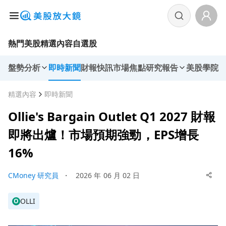
熱門美股
精選內容
自選股
盤勢分析
即時新聞
財報快訊
市場焦點
研究報告
美股學院
精選內容
即時新聞
Ollie's Bargain Outlet Q1 2027 財報
即將出爐！市場預期強勁，EPS增長
16%
CMoney 研究員
・
2026 年 06 月 02 日
OLLI
O