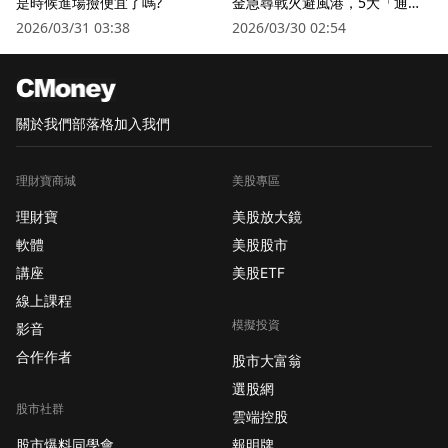
是時候進場撿便宜了嗎?
金急尋戰火避風港，5大「通訊
衛星股」逆勢狂飆
2026/03/31 03:38
2026/03/30 02:54
關於我們
部落格
加入我們
理財寶商城
美股專區
理財寶
美股放大鏡
軟體
美股股市
講座
美股ETF
線上課程
模擬投資
影音
合作作者
股市大富翁
選股網
股市社群
雲端控股
股市爆料同學會
報明牌