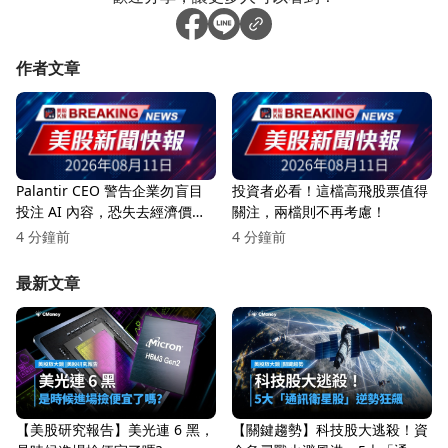
作者文章
Palantir CEO 警告企業勿盲目
投資者必看！這檔高飛股票值得
投注 AI 內容，恐失去經濟價
關注，兩檔則不再考慮！
值！
4 分鐘前
4 分鐘前
最新文章
【美股研究報告】美光連 6 黑，
【關鍵趨勢】科技股大逃殺！資