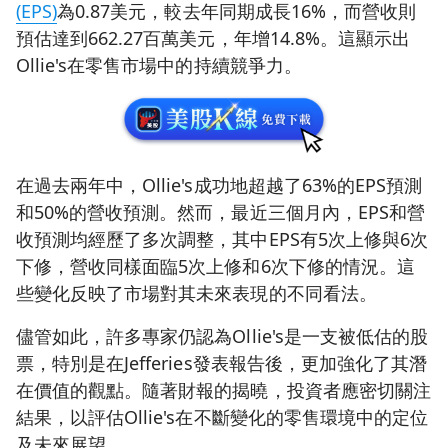
(EPS)
為0.87美元，較去年同期成長16%，而營收則
預估達到662.27百萬美元，年增14.8%。這顯示出
Ollie's在零售市場中的持續競爭力。
在過去兩年中，Ollie's成功地超越了63%的EPS預測
和50%的營收預測。然而，最近三個月內，EPS和營
收預測均經歷了多次調整，其中EPS有5次上修與6次
下修，營收同樣面臨5次上修和6次下修的情況。這
些變化反映了市場對其未來表現的不同看法。
儘管如此，許多專家仍認為Ollie's是一支被低估的股
票，特別是在Jefferies發表報告後，更加強化了其潛
在價值的觀點。隨著財報的揭曉，投資者應密切關注
結果，以評估Ollie's在不斷變化的零售環境中的定位
及未來展望。