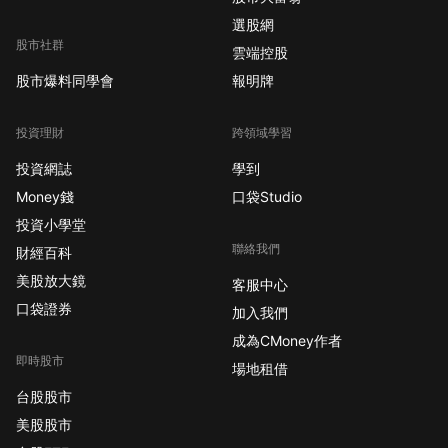
選股網
股市社群
雲端控股
股市爆料同學會
報明牌
投資理財
跨領域學習
投資網誌
學到
Money錢
口袋Studio
投資小學堂
聯絡我們
財經百科
美股放大鏡
客服中心
口袋證券
加入我們
成為CMoney作者
即時股市
場地租借
台股股市
美股股市