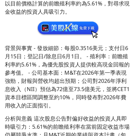
以目前價格計算的前瞻殖利率約為5.61%，對尋求現
金收益的投資人具吸引力。
背景與事實 - 發放細節：每股0.3516美元；支付日6
月15日；登記日/除息日6月1日。 - 殖利率：前瞻殖
利率約5.61%，為優先股投資人提供較高現金回報的
參考值。 - 公司基本面：M&T在2026年第一季表現
強勁，財報與營收均超出預期；公司對2026年淨利
息收入（NII）預估為72億至73.5億美元，並將CET1
資本目標區間調整至約10%，同時發布對2026年費
用收入的正面指引。
分析與意義 這次股息公告對偏好收益的投資人具即
時吸引力：5.61%的前瞻殖利率在當前固定收益市場
仍屬競爭水準；且M&T近期的業績與資本計畫（包