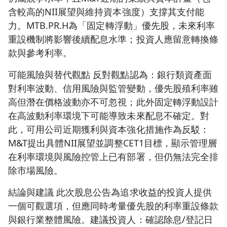
含較高的NII展望與維持資本強度）支撐其支付能
力。MTB.PR.H為「固定轉浮動」優先股，未來利率
重設機制將影響後續配息水準；投資人應留意轉換條
款與參考利率。
可能風險與替代觀點 反對觀點認為：銀行類資產面
對利率波動、信用風險與監管變動，優先股殖利率雖
高但潛在價格波動亦不可忽視；此外固定轉浮動設計
在高波動利率環境下可能導致未來配息不確定。對
此，可用公司近期獲利與資本強化措施作為反駁：
M&T提出具體NII展望並調整CET1目標，顯示管理層
在利率環境與風險控管上已有部署，但仍無法完全排
除市場風險。
結論與建議 此次股息公告為追求收益的投資人提供
一個可觀選項，但應同時考量優先股的利率重設條款
與銀行業整體風險。建議投資人：確認除息/登記日