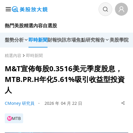
熱門美股
精選內容
自選股
盤勢分析
即時新聞
財報快訊
市場焦點
研究報告
美股學院
精選內容
即時新聞
M&T宣佈每股0.3516美元季度股息，
MTB.PR.H年化5.61%吸引收益型投資
人
CMoney 研究員
・
2026 年 04 月 22 日
MTB
M