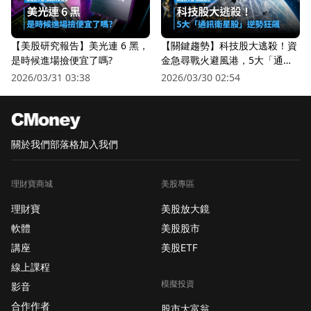
【美股研究報告】美光連 6 黑，
【關鍵趨勢】科技股大逃殺！資
是時候進場撿便宜了嗎?
金急尋戰火避風港，5大「通訊
衛星股」逆勢狂飆
2026/03/31 03:38
2026/03/30 02:54
關於我們
部落格
加入我們
理財寶商城
美股專區
理財寶
美股放大鏡
軟體
美股股市
講座
美股ETF
線上課程
模擬投資
影音
合作作者
股市大富翁