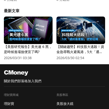
最新文章
【美股研究報告】美光連 6 黑，
【關鍵趨勢】科技股大逃殺！資
是時候進場撿便宜了嗎?
金急尋戰火避風港，5大「通訊
衛星股」逆勢狂飆
2026/03/31 03:38
2026/03/30 02:54
關於我們
部落格
加入我們
理財寶商城
美股專區
理財寶
美股放大鏡