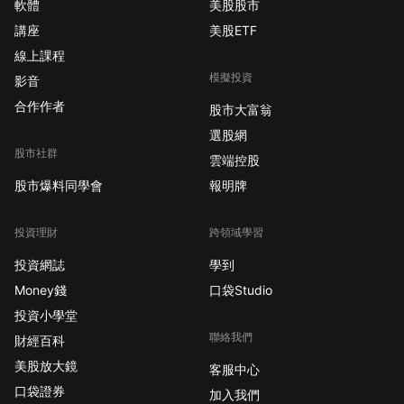
軟體
美股股市
講座
美股ETF
線上課程
模擬投資
影音
合作作者
股市大富翁
選股網
股市社群
雲端控股
股市爆料同學會
報明牌
投資理財
跨領域學習
投資網誌
學到
Money錢
口袋Studio
投資小學堂
聯絡我們
財經百科
美股放大鏡
客服中心
口袋證券
加入我們