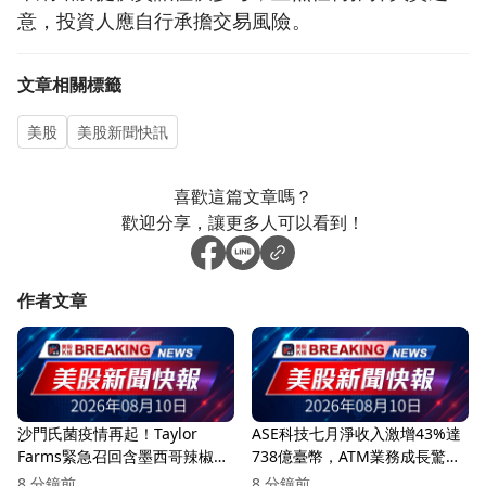
意，投資人應自行承擔交易風險。
文章相關標籤
美股
美股新聞快訊
喜歡這篇文章嗎？
歡迎分享，讓更多人可以看到！
作者文章
沙門氏菌疫情再起！Taylor
ASE科技七月淨收入激增43%達
Farms緊急召回含墨西哥辣椒的
738億臺幣，ATM業務成長驚
產品
人！
8 分鐘前
8 分鐘前