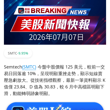
SMTC
-9.95%
Semtech
(SMTC)
今盤中股價報 125 美元，較前一交
易日回落逾 10%，呈現明顯重挫走勢，顯示短線賣
壓急劇放大。從技術指標觀察，最新一筆資料顯示 K
值僅 23.84、D 值為 30.83，較 6 月中高檔區明顯下
滑，動能轉弱跡象明顯。