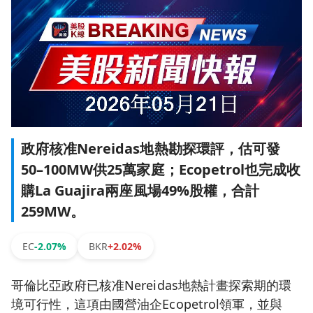
政府核准Nereidas地熱勘探環評，估可發
50–100MW供25萬家庭；Ecopetrol也完成收
購La Guajira兩座風場49%股權，合計
259MW。
EC
-2.07%
BKR
+2.02%
哥倫比亞政府已核准Nereidas地熱計畫探索期的環
境可行性，這項由國營油企Ecopetrol領軍，並與