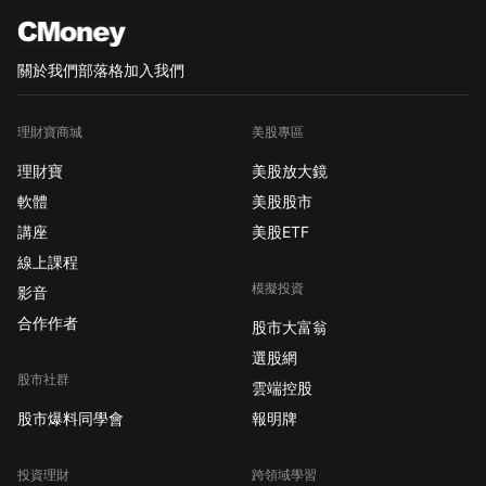
關於我們
部落格
加入我們
理財寶商城
美股專區
理財寶
美股放大鏡
軟體
美股股市
講座
美股ETF
線上課程
模擬投資
影音
合作作者
股市大富翁
選股網
股市社群
雲端控股
股市爆料同學會
報明牌
投資理財
跨領域學習