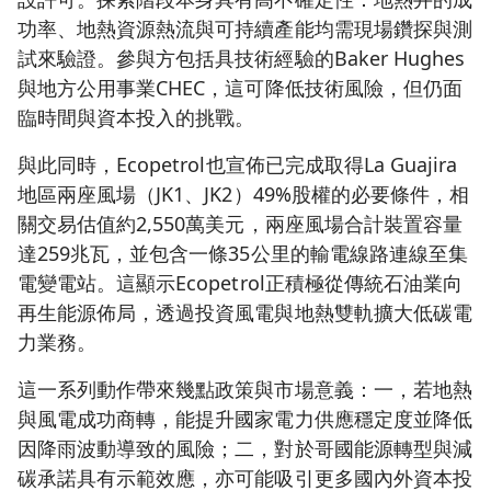
功率、地熱資源熱流與可持續產能均需現場鑽探與測
試來驗證。參與方包括具技術經驗的Baker Hughes
與地方公用事業CHEC，這可降低技術風險，但仍面
臨時間與資本投入的挑戰。
與此同時，Ecopetrol也宣佈已完成取得La Guajira
地區兩座風場（JK1、JK2）49%股權的必要條件，相
關交易估值約2,550萬美元，兩座風場合計裝置容量
達259兆瓦，並包含一條35公里的輸電線路連線至集
電變電站。這顯示Ecopetrol正積極從傳統石油業向
再生能源佈局，透過投資風電與地熱雙軌擴大低碳電
力業務。
這一系列動作帶來幾點政策與市場意義：一，若地熱
與風電成功商轉，能提升國家電力供應穩定度並降低
因降雨波動導致的風險；二，對於哥國能源轉型與減
碳承諾具有示範效應，亦可能吸引更多國內外資本投