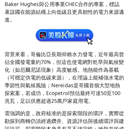
Baker Hughes與公用事業CHEC合作的專案，標誌
著該國在能源結構上向低碳且更具韌性的電力來源邁
進。
背景來看，哥倫比亞長期仰賴水力發電，近年最高曾
佔全國發電量約70%，但這也使電網對乾旱與氣候變
化（如厄爾尼諾現象）高度敏感。地熱能作為基載
（可穩定供電的低碳來源），在理論上能補強水電的
季節性與氣候風險；Nereidas是哥國首個大型地熱
探索案，若成功，Ecopetrol預估最終可達50至100
兆瓦，足以供應超過25萬戶家庭用電。
需強調的是，政府核准的是探索階段的環評，實際從
勘探到商轉仍須經過鑽井、資源評估與後續環評與建
設許可。探索階段本身具有高不確定性：地熱井的成