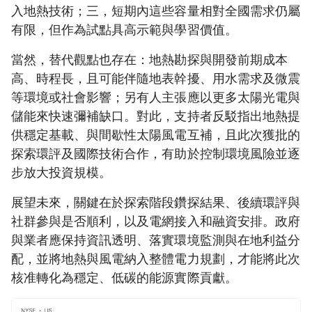
入地熱技術；三，短期內這些容量相對全國需求仍屬
有限，但作為試點具高示範與學習價值。
當然，替代觀點也存在：地熱勘探與開發前期成本
高、時程長，且可能伴隨地表幹擾、用水需求及微震
等環境或社會影響；另有人主張應以更多太陽光電與
儲能來快速彌補缺口。對此，支持者反駁指出地熱提
供穩定基載、與間歇性太陽風電互補，且此次獲批的
探索環評及國際技術合作，有助於控制環境風險並逐
步放大投資規模。
展望未來，關鍵在於探索階段鑽探結果、後續環評與
社群參與是否順利，以及電網接入和融資安排。政府
與業者應保持資訊透明、落實環境監測與在地利益分
配，並將地熱與風電納入整體電力規劃，才能將此次
核准轉化為穩定、低碳的能源實際貢獻。