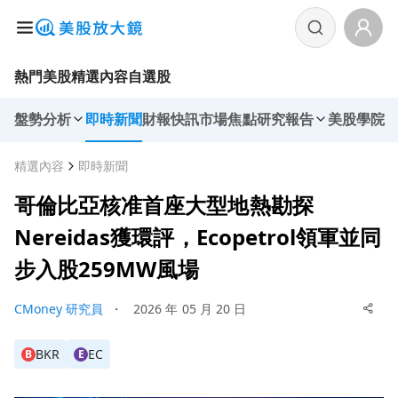
熱門美股
精選內容
自選股
盤勢分析
即時新聞
財報快訊
市場焦點
研究報告
美股學院
精選內容
即時新聞
哥倫比亞核准首座大型地熱勘探
Nereidas獲環評，Ecopetrol領軍並同
步入股259MW風場
CMoney 研究員
・
2026 年 05 月 20 日
BKR
EC
B
E