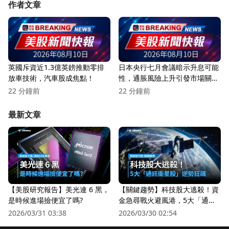
作者文章
英國斥資近1.3億英鎊推動零排
日本央行七月會議暗示升息可能
放車技術，汽車股成焦點！
性，通脹風險上升引發市場關
注！
22 分鐘前
22 分鐘前
最新文章
【美股研究報告】美光連 6 黑，
【關鍵趨勢】科技股大逃殺！資
是時候進場撿便宜了嗎?
金急尋戰火避風港，5大「通訊
衛星股」逆勢狂飆
2026/03/31 03:38
2026/03/30 02:54