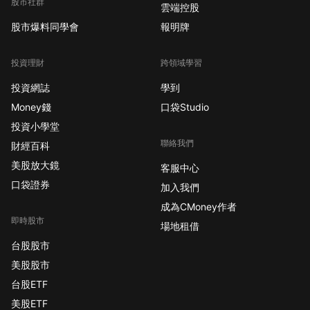
股市社群
雲端控股
股市爆料同學會
報明牌
投資理財
跨領域學習
投資網誌
學到
Money錢
口袋Studio
投資小學堂
聯絡我們
財經百科
美股放大鏡
客服中心
口袋證券
加入我們
成為CMoney作者
即時股市
場地租借
台股股市
美股股市
台股ETF
美股ETF