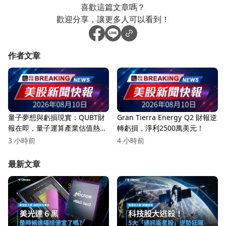
喜歡這篇文章嗎？
歡迎分享，讓更多人可以看到！
作者文章
量子夢想與虧損現實：QUBT財
Gran Tierra Energy Q2 財報逆
報在即，量子運算產業估值熱到
轉虧損，淨利2500萬美元！
底能燒多久？
3 小時前
4 小時前
最新文章