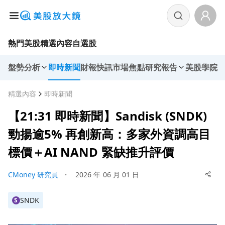
熱門美股
精選內容
自選股
盤勢分析
即時新聞
財報快訊
市場焦點
研究報告
美股學院
精選內容
即時新聞
【21:31 即時新聞】Sandisk (SNDK)
勁揚逾5% 再創新高：多家外資調高目
標價＋AI NAND 緊缺推升評價
CMoney 研究員
・
2026 年 06 月 01 日
SNDK
S