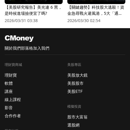
【美股研究報告】美光連 6 黑，
【關鍵趨勢】科技股大逃殺！資
是時候進場撿便宜了嗎?
金急尋戰火避風港，5大「通訊
衛星股」逆勢狂飆
2026/03/31 03:38
2026/03/30 02:54
關於我們
部落格
加入我們
理財寶商城
美股專區
理財寶
美股放大鏡
軟體
美股股市
講座
美股ETF
線上課程
模擬投資
影音
合作作者
股市大富翁
選股網