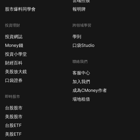
雲端控股
股市爆料同學會
報明牌
投資理財
跨領域學習
投資網誌
學到
Money錢
口袋Studio
投資小學堂
聯絡我們
財經百科
美股放大鏡
客服中心
口袋證券
加入我們
成為CMoney作者
即時股市
場地租借
台股股市
美股股市
台股ETF
美股ETF