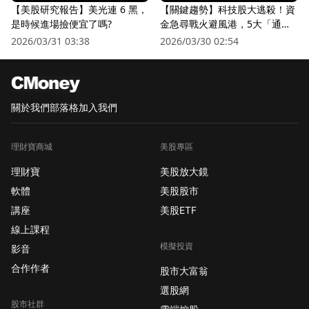
【美股研究報告】美光連 6 黑，
【關鍵趨勢】科技股大逃殺！資
是時候進場撿便宜了嗎?
金急尋戰火避風港，5大「通訊
衛星股」逆勢狂飆
2026/03/31 03:38
2026/03/30 02:54
關於我們
部落格
加入我們
理財寶商城
美股專區
理財寶
美股放大鏡
軟體
美股股市
講座
美股ETF
線上課程
模擬投資
影音
合作作者
股市大富翁
選股網
股市社群