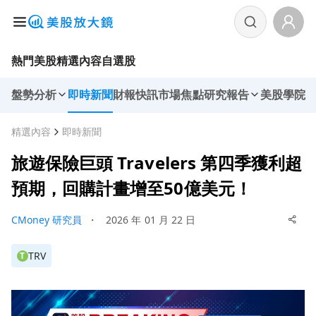
熱門美股
精選內容
自選股
盤勢分析
即時新聞
財報快訊
市場焦點
研究報告
美股學院
精選內容
即時新聞
旅遊保險巨頭 Travelers 第四季獲利超
預期，回購計畫增至50億美元！
CMoney 研究員
・
2026 年 01 月 22 日
TRV
T