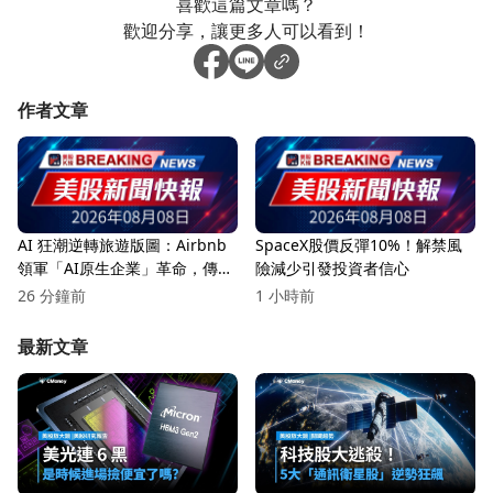
喜歡這篇文章嗎？
歡迎分享，讓更多人可以看到！
作者文章
AI 狂潮逆轉旅遊版圖：Airbnb
SpaceX股價反彈10%！解禁風
領軍「AI原生企業」革命，傳統
險減少引發投資者信心
飯店壓力山大
26 分鐘前
1 小時前
最新文章