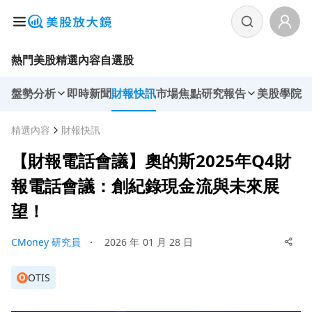
熱門美股
精選內容
自選股
盤勢分析
即時新聞
財報快訊
市場焦點
研究報告
美股學院
精選內容
財報快訊
【財報電話會議】奧的斯2025年Q4財
報電話會議：創紀錄現金流與未來展
望！
CMoney 研究員
・
2026 年 01 月 28 日
OTIS
O