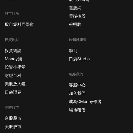
選股網
股市社群
雲端控股
股市爆料同學會
報明牌
投資理財
跨領域學習
投資網誌
學到
Money錢
口袋Studio
投資小學堂
聯絡我們
財經百科
美股放大鏡
客服中心
口袋證券
加入我們
成為CMoney作者
即時股市
場地租借
台股股市
美股股市