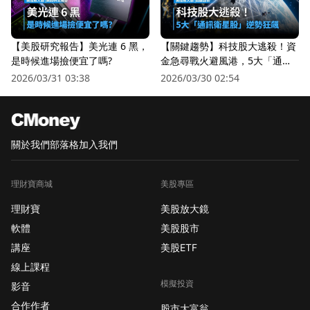
【美股研究報告】美光連 6 黑，
【關鍵趨勢】科技股大逃殺！資
是時候進場撿便宜了嗎?
金急尋戰火避風港，5大「通訊
衛星股」逆勢狂飆
2026/03/31 03:38
2026/03/30 02:54
關於我們
部落格
加入我們
理財寶商城
美股專區
理財寶
美股放大鏡
軟體
美股股市
講座
美股ETF
線上課程
模擬投資
影音
合作作者
股市大富翁