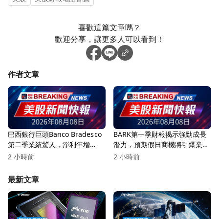
喜歡這篇文章嗎？
歡迎分享，讓更多人可以看到！
作者文章
巴西銀行巨頭Banco Bradesco
BARK第一季財報揭示強勁成長
第二季業績驚人，淨利年增
潛力，預期假日商機將引爆業
16.2%！
績！
2 小時前
2 小時前
最新文章