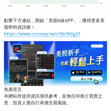
點擊下方連結，開啟「美股K線APP」，獲得更多美
股即時資訊喔！
https://www.cmoney.tw/r/56/9hlg37
免責宣言
本網站所提供資訊僅供參考，並無任何推介買賣之
意，投資人應自行承擔交易風險。