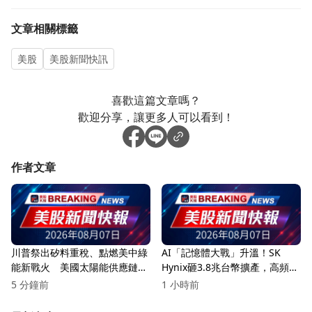
文章相關標籤
美股
美股新聞快訊
喜歡這篇文章嗎？
歡迎分享，讓更多人可以看到！
作者文章
川普祭出矽料重稅、點燃美中綠
AI「記憶體大戰」升溫！SK
能新戰火 美國太陽能供應鏈大
Hynix砸3.8兆台幣擴產，高頻寬
洗牌在即
記憶體恐缺到2028年
5 分鐘前
1 小時前