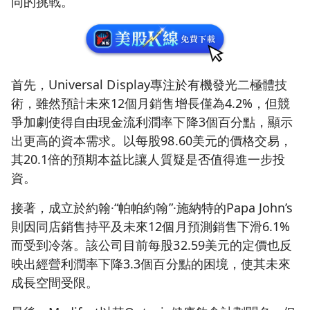
同的挑戰。
首先，Universal Display專注於有機發光二極體技
術，雖然預計未來12個月銷售增長僅為4.2%，但競
爭加劇使得自由現金流利潤率下降3個百分點，顯示
出更高的資本需求。以每股98.60美元的價格交易，
其20.1倍的預期本益比讓人質疑是否值得進一步投
資。
接著，成立於約翰·“帕帕約翰”·施納特的Papa John’s
則因同店銷售持平及未來12個月預測銷售下滑6.1%
而受到冷落。該公司目前每股32.59美元的定價也反
映出經營利潤率下降3.3個百分點的困境，使其未來
成長空間受限。