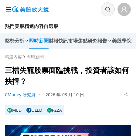
熱門美股
精選內容
自選股
盤勢分析
即時新聞
財報快訊
市場焦點
研究報告
美股學院
精選內容
即時新聞
三檔失寵股票面臨挑戰，投資者該如何
抉擇？
CMoney 研究員
・
2026 年 03 月 10 日
MED
OLED
PZZA
M
O
P