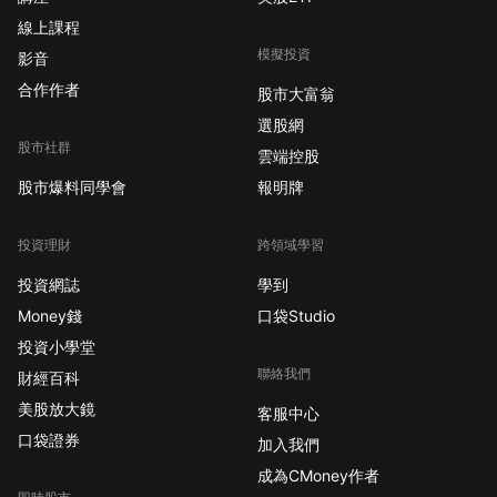
線上課程
模擬投資
影音
合作作者
股市大富翁
選股網
股市社群
雲端控股
股市爆料同學會
報明牌
投資理財
跨領域學習
投資網誌
學到
Money錢
口袋Studio
投資小學堂
聯絡我們
財經百科
美股放大鏡
客服中心
口袋證券
加入我們
成為CMoney作者