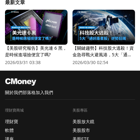
最新文章
【美股研究報告】美光連 6 黑，
【關鍵趨勢】科技股大逃殺！資
是時候進場撿便宜了嗎?
金急尋戰火避風港，5大「通訊
衛星股」逆勢狂飆
2026/03/31 03:38
2026/03/30 02:54
關於我們
部落格
加入我們
理財寶商城
美股專區
理財寶
美股放大鏡
軟體
美股股市
講座
美股ETF