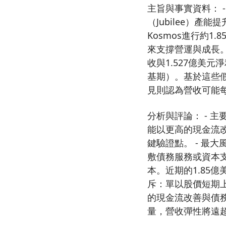
主旨與事實資料： 
（Jubilee）產
Kosmos進行約
來支撐營運與成長。 
收與1.527億美元
基期）。基於這些假
見則認為營收可能每
分析與評論： - 
能以更高的現金流改
鍵驗證點。 - 最
敷債務服務或資本
本。近期的1.85
斥：單以股價短期
的現金流改善與債務
量，營收彈性將遠