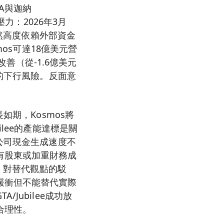
A與迦納
力：2026年3月
仍然高度依賴外部資金
os可達18億美元營
改善（從-1.6億美元
%的下行風險。反面意
如期，Kosmos將
lee的產能達標是關
公司現金生成速度不
有股東或加重財務成
- 對替代觀點的駁
緩衝但不能替代實際
Jubilee成功放
合理性。