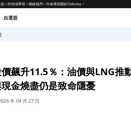
投資
跨領域學習
聯絡我們
作者專區
關於CMoney
自選股
院
價飆升11.5％：油價與LNG推
與現金燒盡仍是致命隱憂
026 年 04 月 27 日