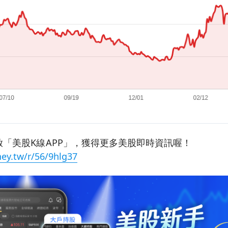
「美股K線APP」，獲得更多美股即時資訊喔！
ey.tw/r/56/9hlg37