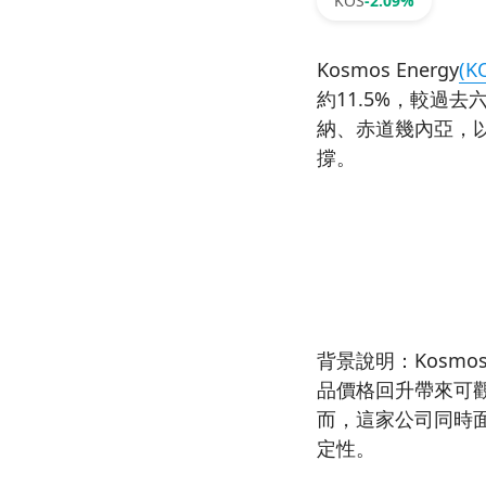
KOS
-2.09%
Kosmos Energy
(K
約11.5%，較過
納、赤道幾內亞，以
撐。
背景說明：Kosm
品價格回升帶來可觀現
而，這家公司同時
定性。