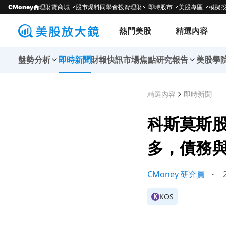
CMoney
理財寶商城
股市爆料同學會
投資理財
即時股市
美股專區
模擬
熱門美股
精選內容
盤勢分析
即時新聞
財報快訊
市場焦點
研究報告
美股學
精選內容
即時新聞
科斯莫斯股
多，債務
CMoney 研究員
・
2
KOS
K