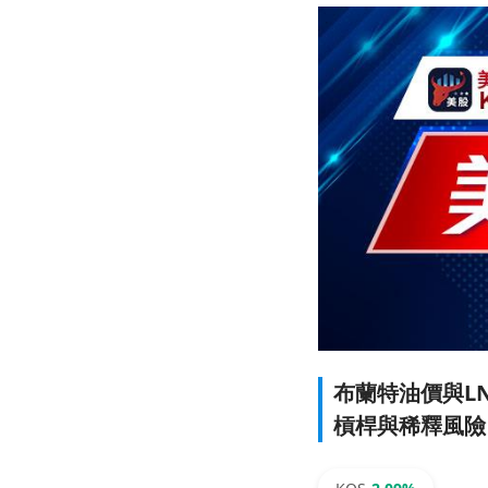
布蘭特油價與LN
槓桿與稀釋風險