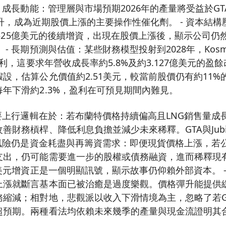
- 成長動能：管理層與市場預期2026年的產量將受益於GT
能提升，成為近期股價上漲的主要操作性催化劑。 - 資本結構壓
1.8525億美元的後續增資，出現在股價上漲後，顯示公司
- 長期預測與估值：某些財務模型投射到2028年，Kosm
淨利，這要求年營收成長率約5.8%及約3.127億美元的盈餘
設，估算公允價值約2.51美元，較當前股價仍有約11
年下滑約2.3%，盈利在可預見期間內難見。
主要上行邏輯在於：若布蘭特價格持續偏高且LNG銷售量成長
善財務槓桿、降低利息負擔並減少未來稀釋。GTA與Jubi
大風險仍是資金耗盡與再籌資需求：即便現貨價格上漲，若
支出，仍可能需要進一步的股權或債務融資，進而稀釋現
億美元增資正是一個明顯訊號，顯示故事仍仰賴外部資本。 
上漲就斷言基本面已被治癒是過度樂觀。價格彈升能提供
縮減；相對地，悲觀派以收入下滑情境為主，忽略了若GTA/
超預期。兩種看法均依賴未來幾季的產量與現金流證明其