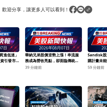
？
歡迎分享，讓更多人可以看到！
構「買進低迷」
華納兄弟股價逆勢上漲！串流服
Sandis
磅投資引發市
務成為營收亮點，卻面臨傳統媒
購計畫未能
體崩潰危機
39 分鐘前
59 分鐘前