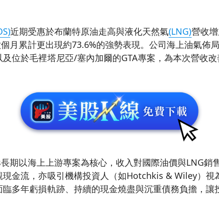
OS)
近期受惠於布蘭特原油走高與液化天然氣
(LNG)
營收增
去六個月累計更出現約73.6%的強勢表現。公司海上油氣佈
及位於毛裡塔尼亞/塞內加爾的GTA專案，為本次營收
os長期以海上上游專案為核心，收入對國際油價與LNG銷
金流，亦吸引機構投資人（如Hotchkis & Wiley
面臨多年虧損軌跡、持續的現金燒盡與沉重債務負擔，讓