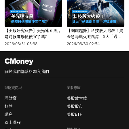
【美股研究報告】美光連 6 黑，
【關鍵趨勢】科技股大逃殺！資
是時候進場撿便宜了嗎?
金急尋戰火避風港，5大「通訊
衛星股」逆勢狂飆
2026/03/31 03:38
2026/03/30 02:54
關於我們
部落格
加入我們
理財寶商城
美股專區
理財寶
美股放大鏡
軟體
美股股市
講座
美股ETF
線上課程