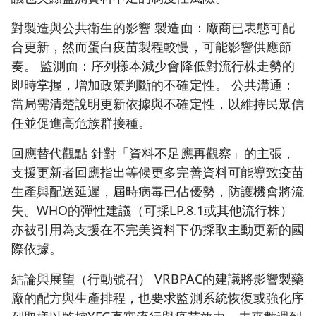
對製造與公共衛生的影響 製造面：廠商已表態可配
合更新，然而蛋白疫苗製程較慢，可能影響供應節
奏。 監測面：序列樣本減少會降低對流行株走勢的
即時掌握，增加政策判斷的不確定性。 公共溝通：
當局需清楚說明更新依據與不確定性，以維持民眾信
任並促進高危族群接種。
回應替代觀點 針對「資料不足應再觀察」的主張，
支援更新者回應指出等候更多完善資料可能導致疫苗
生產與配送延遲，屆時病毒已佔優勢，防護機會將流
失。WHO的彈性建議（可採LP.8.1或其他流行株）
亦被引用為支援在不完美資料下仍採取主動更新的國
際依據。
結論與展望（行動號召） VRBPAC的建議將影響製藥
廠的配方與生產排程，也要求監測系統恢復或強化序