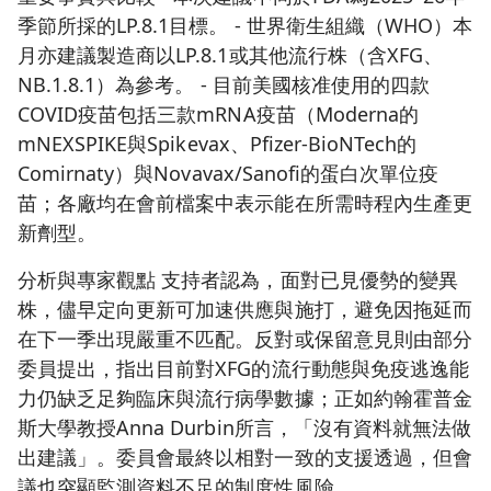
季節所採的LP.8.1目標。 - 世界衛生組織（WHO）本
月亦建議製造商以LP.8.1或其他流行株（含XFG、
NB.1.8.1）為參考。 - 目前美國核准使用的四款
COVID疫苗包括三款mRNA疫苗（Moderna的
mNEXSPIKE與Spikevax、Pfizer-BioNTech的
Comirnaty）與Novavax/Sanofi的蛋白次單位疫
苗；各廠均在會前檔案中表示能在所需時程內生產更
新劑型。
分析與專家觀點 支持者認為，面對已見優勢的變異
株，儘早定向更新可加速供應與施打，避免因拖延而
在下一季出現嚴重不匹配。反對或保留意見則由部分
委員提出，指出目前對XFG的流行動態與免疫逃逸能
力仍缺乏足夠臨床與流行病學數據；正如約翰霍普金
斯大學教授Anna Durbin所言，「沒有資料就無法做
出建議」。委員會最終以相對一致的支援透過，但會
議也突顯監測資料不足的制度性風險。