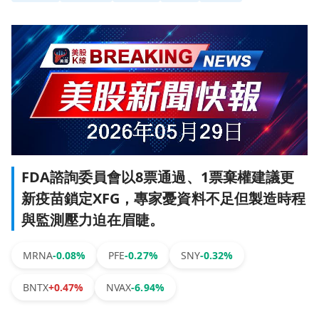
FDA諮詢委員會以8票通過、1票棄權建議更
新疫苗鎖定XFG，專家憂資料不足但製造時程
與監測壓力迫在眉睫。
MRNA
-0.08%
PFE
-0.27%
SNY
-0.32%
BNTX
+0.47%
NVAX
-6.94%