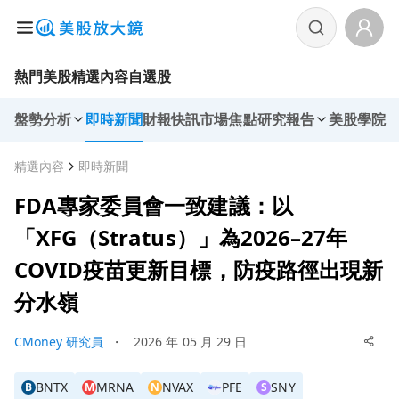
熱門美股
精選內容
自選股
盤勢分析
即時新聞
財報快訊
市場焦點
研究報告
美股學院
精選內容
即時新聞
FDA專家委員會一致建議：以
「XFG（Stratus）」為2026–27年
COVID疫苗更新目標，防疫路徑出現新
分水嶺
CMoney 研究員
・
2026 年 05 月 29 日
BNTX
MRNA
NVAX
PFE
SNY
B
M
N
S