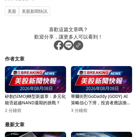
美股
美股新聞快訊
喜歡這篇文章嗎？
歡迎分享，讓更多人可以看到！
作者文章
矽創(SIMO)轉型新篇章：多元化
華爾街對GoDaddy (GDDY) AI
能否超越NAND週期的挑戰？
策略信心下滑，投資者應該擔憂
嗎？
2 分鐘前
3 分鐘前
最新文章