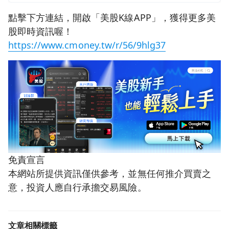
點擊下方連結，開啟「美股K線APP」，獲得更多美
股即時資訊喔！
https://www.cmoney.tw/r/56/9hlg37
免責宣言
本網站所提供資訊僅供參考，並無任何推介買賣之
意，投資人應自行承擔交易風險。
文章相關標籤