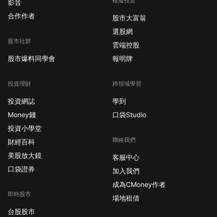
模擬投資
影音
合作作者
股市大富翁
選股網
股市社群
雲端控股
股市爆料同學會
報明牌
投資理財
跨領域學習
投資網誌
學到
Money錢
口袋Studio
投資小學堂
聯絡我們
財經百科
美股放大鏡
客服中心
口袋證券
加入我們
成為CMoney作者
即時股市
場地租借
台股股市