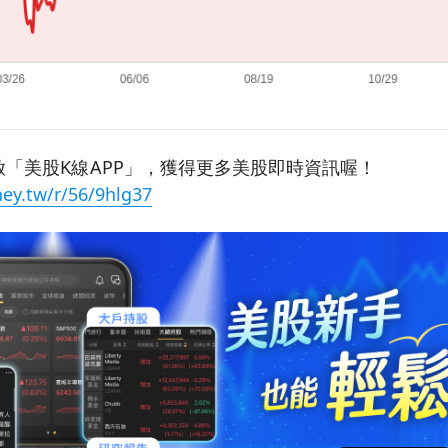
「美股K線APP」，獲得更多美股即時資訊喔！
ey.tw/r/56/9hlg37