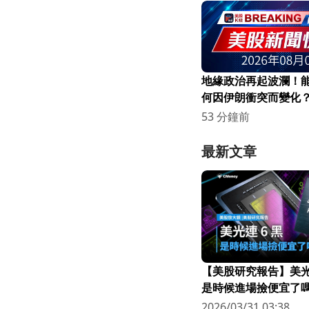
地緣政治再起波瀾！
何因伊朗衝突而變化
53 分鐘前
最新文章
【美股研究報告】美光連
是時候進場撿便宜了嗎
2026/03/31 03:38