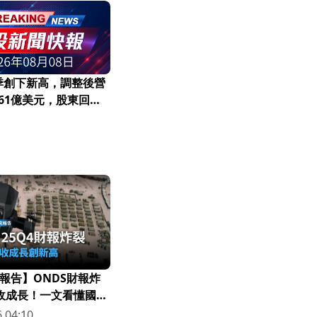
二季創下新高，調整後營
.61億美元，股東回報
報告】ONDS財報炸
營收成長！一文看懂國防
 04:10