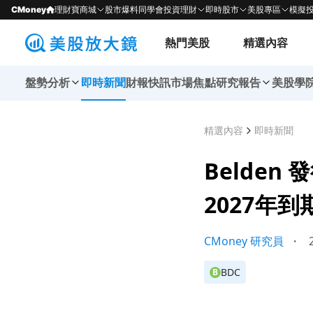
CMoney
理財寶商城
股市爆料同學會
投資理財
即時股市
美股專區
模擬
熱門美股
精選內容
盤勢分析
即時新聞
財報快訊
市場焦點
研究報告
美股學
精選內容
即時新聞
Belden
2027年
CMoney 研究員
・
2
BDC
B