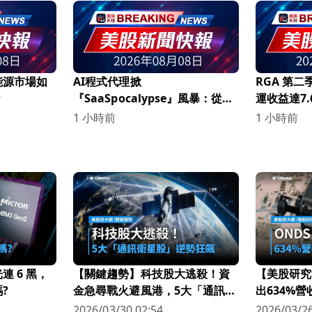
能源市場如
AI程式代理掀
RGA 第
？
『SaaSpocalypse』風暴：從
運收益達7
Airtable慘跌到Atlassian暴漲，
持續增強！
1 小時前
1 小時前
雲端軟體產業進入殘酷淘汰賽
 6 黑，
【關鍵趨勢】科技股大逃殺！資
【美股研究
?
金急尋戰火避風港，5大「通訊衛
出634%
星股」逆勢狂飆
科技新星
2026/03/30 02:54
2026/03/26