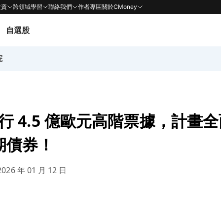
投資
跨領域學習
聯絡我們
作者專區
關於CMoney
自選股
院
 發行 4.5 億歐元高階票據，計畫
到期債券！
026 年 01 月 12 日