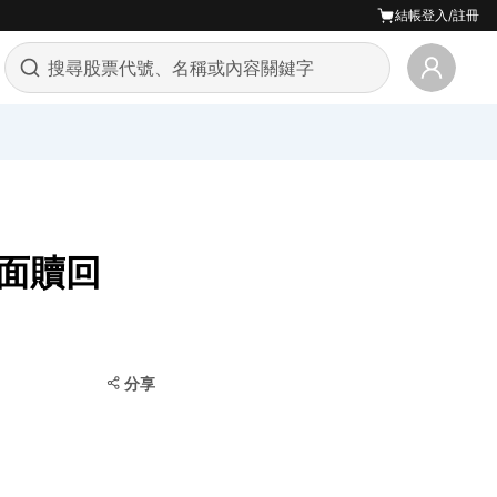
結帳
登入/註冊
全面贖回
分享