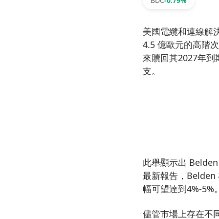
BDC
-0.79%
美國電纜和連線解決方案
4.5 億歐元的高
來贖回其2027年
支。
此舉顯示出 Bel
最新報告，Beld
幅可望達到4%-5
儘管市場上存在不同