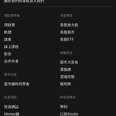
關於我們
部落格
加入我們
理財寶商城
美股專區
理財寶
美股放大鏡
軟體
美股股市
講座
美股ETF
線上課程
模擬投資
影音
合作作者
股市大富翁
選股網
股市社群
雲端控股
股市爆料同學會
報明牌
投資理財
跨領域學習
投資網誌
學到
Money錢
口袋Studio