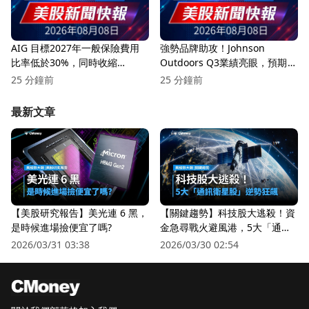
AIG 目標2027年一般保險費用
強勢品牌助攻！Johnson
比率低於30%，同時收縮
Outdoors Q3業績亮眼，預期全
Lexington財產業務！
年稅負將達500萬至600萬元
25 分鐘前
25 分鐘前
最新文章
【美股研究報告】美光連 6 黑，
【關鍵趨勢】科技股大逃殺！資
是時候進場撿便宜了嗎?
金急尋戰火避風港，5大「通訊
衛星股」逆勢狂飆
2026/03/31 03:38
2026/03/30 02:54