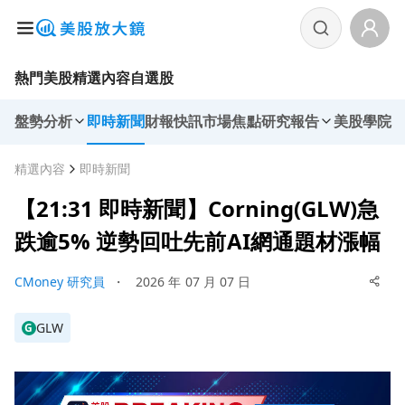
熱門美股
精選內容
自選股
盤勢分析
即時新聞
財報快訊
市場焦點
研究報告
美股學院
精選內容
即時新聞
【21:31 即時新聞】Corning(GLW)急
跌逾5% 逆勢回吐先前AI網通題材漲幅
CMoney 研究員
・
2026 年 07 月 07 日
GLW
G