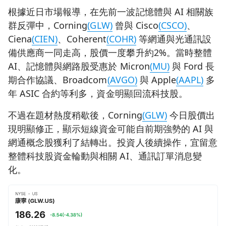
根據近日市場報導，在先前一波記憶體與 AI 相關族
群反彈中，Corning
(GLW)
曾與 Cisco
(CSCO)
、
Ciena
(CIEN)
、Coherent
(COHR)
等網通與光通訊設
備供應商一同走高，股價一度攀升約2%。當時整體
AI、記憶體與網路股受惠於 Micron
(MU)
與 Ford 長
期合作協議、Broadcom
(AVGO)
與 Apple
(AAPL)
多
年 ASIC 合約等利多，資金明顯回流科技股。
不過在題材熱度稍歇後，Corning
(GLW)
今日股價出
現明顯修正，顯示短線資金可能自前期強勢的 AI 與
網通概念股獲利了結轉出。投資人後續操作，宜留意
整體科技股資金輪動與相關 AI、通訊訂單消息變
化。