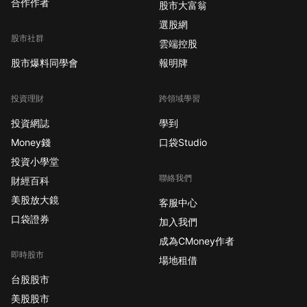
合作作者
股市大富翁
選股網
股市社群
雲端控股
股市爆料同學會
報明牌
投資理財
跨領域學習
投資網誌
學到
Money錢
口袋Studio
投資小學堂
聯絡我們
財經百科
美股放大鏡
客服中心
口袋證券
加入我們
成為CMoney作者
即時股市
場地租借
台股股市
美股股市