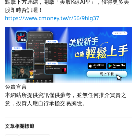
點擊下方連結，開啟「美股K線APP」，獲得更多美
股即時資訊喔！
https://www.cmoney.tw/r/56/9hlg37
免責宣言
本網站所提供資訊僅供參考，並無任何推介買賣之
意，投資人應自行承擔交易風險。
文章相關標籤