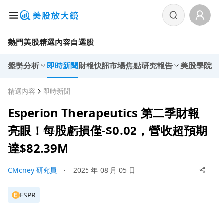
熱門美股
精選內容
自選股
盤勢分析
即時新聞
財報快訊
市場焦點
研究報告
美股學院
精選內容
即時新聞
Esperion Therapeutics 第二季財報
亮眼！每股虧損僅-$0.02，營收超預期
達$82.39M
CMoney 研究員
・
2025 年 08 月 05 日
ESPR
E