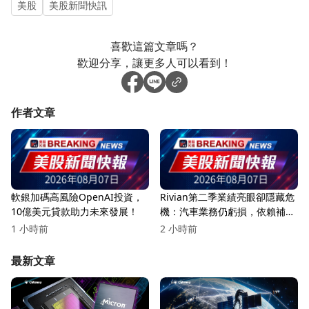
美股
美股新聞快訊
喜歡這篇文章嗎？
歡迎分享，讓更多人可以看到！
作者文章
軟銀加碼高風險OpenAI投資，
Rivian第二季業績亮眼卻隱藏危
10億美元貸款助力未來發展！
機：汽車業務仍虧損，依賴補貼
與合作
1 小時前
2 小時前
最新文章