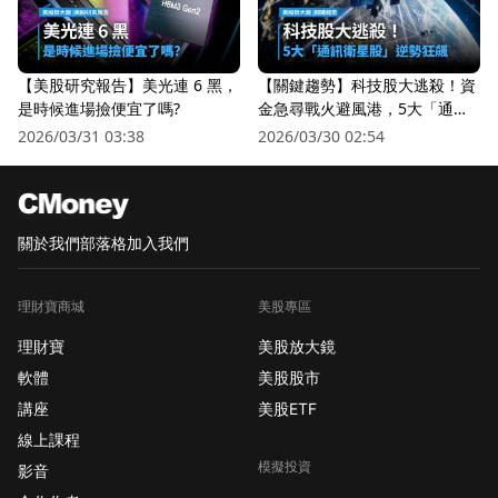
【美股研究報告】美光連 6 黑，
【關鍵趨勢】科技股大逃殺！資
是時候進場撿便宜了嗎?
金急尋戰火避風港，5大「通訊
衛星股」逆勢狂飆
2026/03/31 03:38
2026/03/30 02:54
關於我們
部落格
加入我們
理財寶商城
美股專區
理財寶
美股放大鏡
軟體
美股股市
講座
美股ETF
線上課程
模擬投資
影音