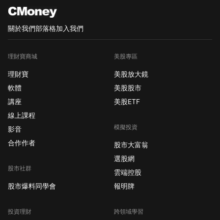
關於我們
部落格
加入我們
理財寶商城
美股專區
理財寶
美股放大鏡
軟體
美股股市
講座
美股ETF
線上課程
模擬投資
影音
合作作者
股市大富翁
選股網
股市社群
雲端控股
股市爆料同學會
報明牌
投資理財
跨領域學習