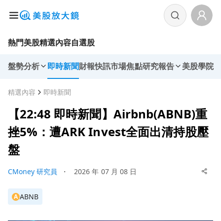
熱門美股
精選內容
自選股
盤勢分析
即時新聞
財報快訊
市場焦點
研究報告
美股學院
精選內容
即時新聞
【22:48 即時新聞】Airbnb(ABNB)重
挫5%：遭ARK Invest全面出清持股壓
盤
CMoney 研究員
・
2026 年 07 月 08 日
ABNB
A