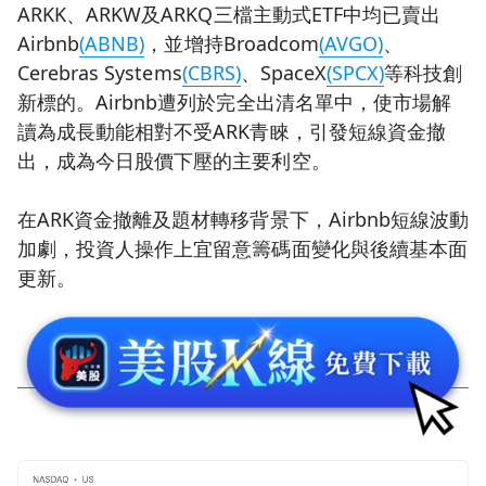
ARKK、ARKW及ARKQ三檔主動式ETF中均已賣出
Airbnb
(ABNB)
，並增持Broadcom
(AVGO)
、
Cerebras Systems
(CBRS)
、SpaceX
(SPCX)
等科技創
新標的。Airbnb遭列於完全出清名單中，使市場解
讀為成長動能相對不受ARK青睞，引發短線資金撤
出，成為今日股價下壓的主要利空。
在ARK資金撤離及題材轉移背景下，Airbnb短線波動
加劇，投資人操作上宜留意籌碼面變化與後續基本面
更新。