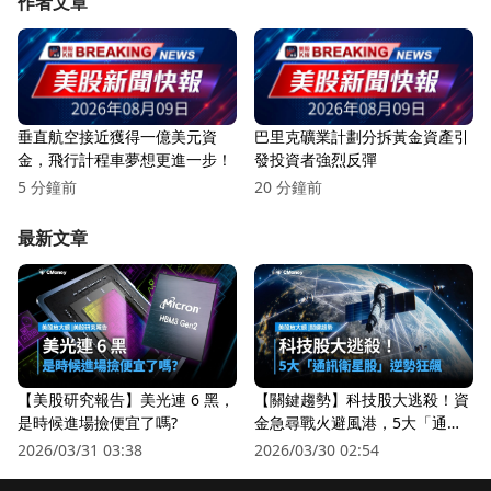
作者文章
垂直航空接近獲得一億美元資
巴里克礦業計劃分拆黃金資產引
金，飛行計程車夢想更進一步！
發投資者強烈反彈
5 分鐘前
20 分鐘前
最新文章
【美股研究報告】美光連 6 黑，
【關鍵趨勢】科技股大逃殺！資
是時候進場撿便宜了嗎?
金急尋戰火避風港，5大「通訊
衛星股」逆勢狂飆
2026/03/31 03:38
2026/03/30 02:54