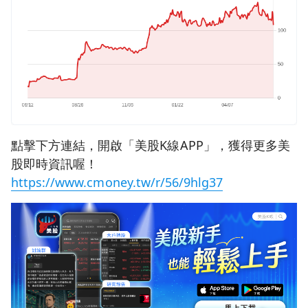
點擊下方連結，開啟「美股K線APP」，獲得更多美
股即時資訊喔！
https://www.cmoney.tw/r/56/9hlg37