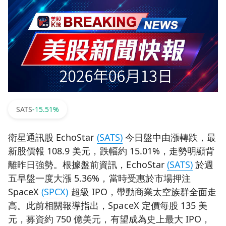
SATS
-15.51%
衛星通訊股 EchoStar
(SATS)
今日盤中由漲轉跌，最
新股價報 108.9 美元，跌幅約 15.01%，走勢明顯背
離昨日強勢。根據盤前資訊，EchoStar
(SATS)
於週
五早盤一度大漲 5.36%，當時受惠於市場押注
SpaceX
(SPCX)
超級 IPO，帶動商業太空族群全面走
高。此前相關報導指出，SpaceX 定價每股 135 美
元，募資約 750 億美元，有望成為史上最大 IPO，