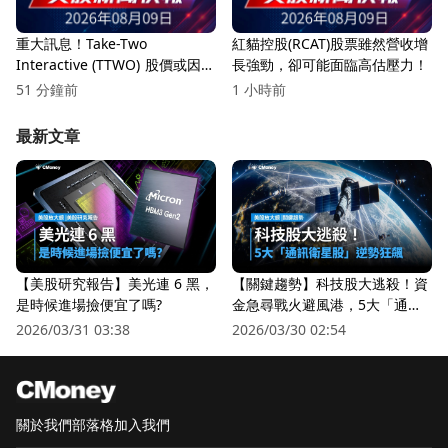
重大訊息！Take-Two
紅貓控股(RCAT)股票雖然營收增
Interactive (TTWO) 股價或因
長強勁，卻可能面臨高估壓力！
GTA VI發布確認而過度膨脹
51 分鐘前
1 小時前
9%！
最新文章
【美股研究報告】美光連 6 黑，
【關鍵趨勢】科技股大逃殺！資
是時候進場撿便宜了嗎?
金急尋戰火避風港，5大「通訊
衛星股」逆勢狂飆
2026/03/31 03:38
2026/03/30 02:54
關於我們
部落格
加入我們