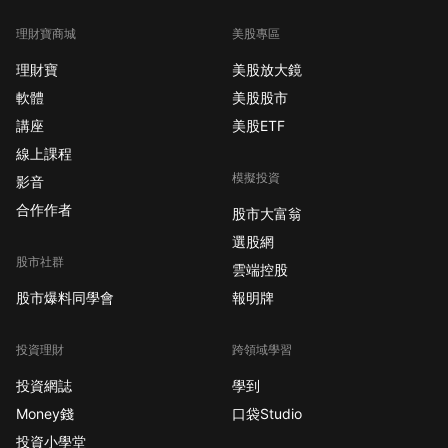
理財寶商城
美股專區
理財寶
美股放大鏡
軟體
美股股市
講座
美股ETF
線上課程
模擬投資
影音
合作作者
股市大富翁
選股網
股市社群
雲端控股
股市爆料同學會
報明牌
投資理財
跨領域學習
投資網誌
學到
Money錢
口袋Studio
投資小學堂