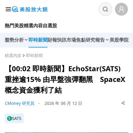
熱門美股
精選內容
自選股
盤勢分析
即時新聞
財報快訊
市場焦點
研究報告
美股學院
精選內容
即時新聞
【00:02 即時新聞】EchoStar(SATS)
重挫逾15% 由早盤強彈翻黑 SpaceX
概念資金獲利了結
CMoney 研究員
・
2026 年 06 月 12 日
SATS
S