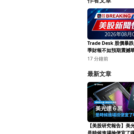
作者文章
Trade Desk 股價
季財報不如預期震撼
17 分鐘前
最新文章
【美股研究報告】美光連
是時候進場撿便宜了嗎