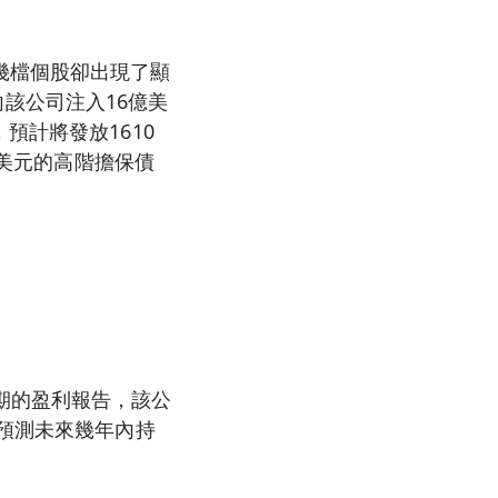
幾檔個股卻出現了顯
該公司注入16億美
預計將發放1610
億美元的高階擔保債
期的盈利報告，該公
層預測未來幾年內持