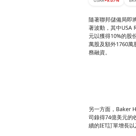
USAR
+9.07%
BK
隨著聯邦儲備局即
著波動，其中USA Ra
元以獲得10%的股
萬股及額外1760
務融資。
另一方面，Baker H
司錄得74億美元的
續的IET訂單增長以