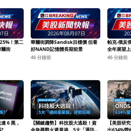
暴跌25%！第二
華爾街調降Sandisk目標價 但看
帕克-俄亥
華爾街
好NAND記憶體長期前景
全年展望上
46 分鐘前
46 分鐘前
 6 黑，
【關鍵趨勢】科技股大逃殺！資
【美股研究
?
金急尋戰火避風港，5大「通訊衛
出634%