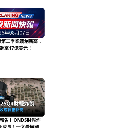
俄第二季業績創新高，
調至17億美元！
報告】ONDS財報炸
營收成長！一文看懂國防