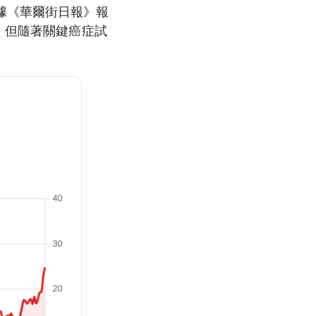
據《華爾街日報》報
，但隨著關鍵癌症試