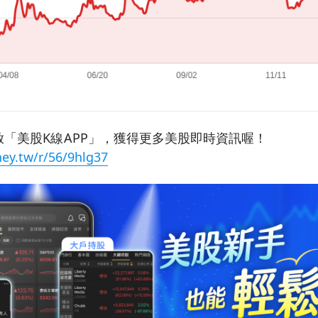
「美股K線APP」，獲得更多美股即時資訊喔！
ey.tw/r/56/9hlg37