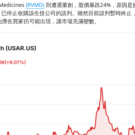
Medicines
(RVMD)
則遭遇重創，股價暴跌24%，原因是
k）已停止收購該生技公司的談判。雖然目前談判暫時終止
他潛在買家仍可能出現，讓市場充滿變數。