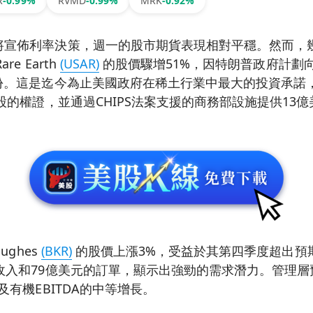
R
-0.99%
RVMD
-0.99%
MRK
-0.92%
將宣佈利率決策，週一的股市期貨表現相對平穩。然而，
re Earth
(USAR)
的股價驟增51%，因特朗普政府計劃向
份。這是迄今為止美國政府在稀土行業中最大的投資承諾，
萬股的權證，並通過CHIPS法案支援的商務部設施提供13
ughes
(BKR)
的股價上漲3%，受益於其第四季度超出預
收入和79億美元的訂單，顯示出強勁的需求潛力。管理
及有機EBITDA的中等增長。