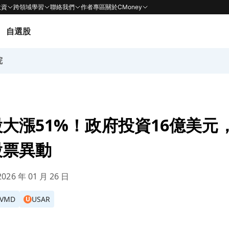
投資
跨領域學習
聯絡我們
作者專區
關於CMoney
自選股
院
大漲51%！政府投資16億美元
股票異動
026 年 01 月 26 日
RVMD
USAR
U