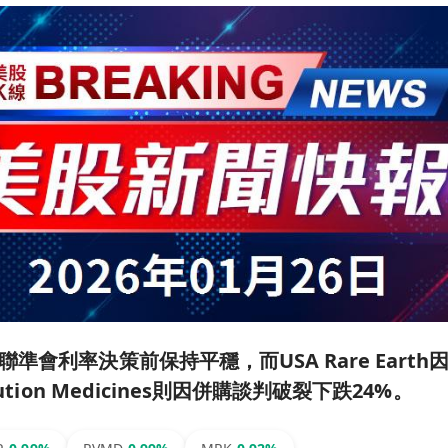
準會利率決策前保持平穩，而USA Rare Eart
lution Medicines則因併購談判破裂下跌24%。