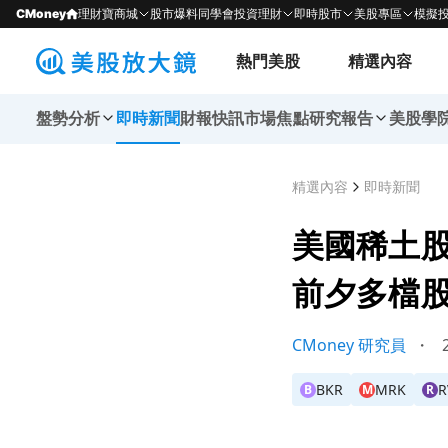
CMoney
理財寶商城
股市爆料同學會
投資理財
即時股市
美股專區
模擬
熱門美股
精選內容
盤勢分析
即時新聞
財報快訊
市場焦點
研究報告
美股學
精選內容
即時新聞
美國稀土股
前夕多檔
CMoney 研究員
・
2
BKR
MRK
B
M
R