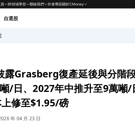
投資
跨領域學習
聯絡我們
作者專區
關於CMoney
自選股
院
rt披露Grasberg復產延後與分階
萬噸/日、2027年中推升至9萬噸/
修至$1.95/磅
026 年 04 月 23 日