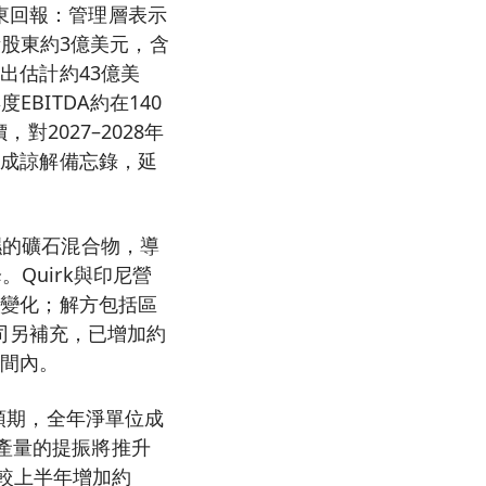
股東回報：管理層表示
股東約3億美元，含
支出估計約43億美
BITDA約在140
對2027–2028年
府達成諒解備忘錄，延
濕的礦石混合物，導
Quirk與印尼營
顯著變化；解方包括區
司另補充，已增加約
區間內。
先預期，全年淨單位成
金產量的提振將推升
計較上半年增加約