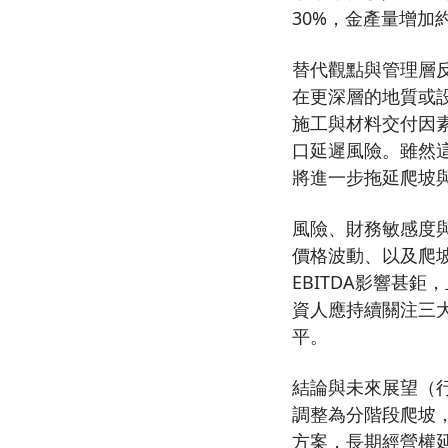
30%，金產量增加
替代觀點與管理層
在更深層的地質或
施工與材料交付因
口延遲風險。雖然
將進一步拖延爬坡
風險、財務敏感度
價格波動、以及爬坡
EBITDA影響甚
資人應持續關注三大
平。
結論與未來展望（行動
調整為分階段爬坡
方案，長期經營權