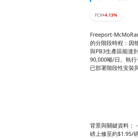
FCX
+4.13%
Freeport-Mc
的分階段時程：因物
與PB3生產區能達到
90,000噸/日。
已部署階段性安裝
背景與關鍵資料： - 
磅上修至約$1.95