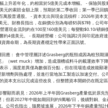
幅上升若年化，約相當於5億美元成本增幅。 - 保險與
億美元的索賠金額上限，預期於第二季收回；第一季已回饋
百萬股普通股。 - 資本支出與現金流槓桿：2026年資本
億美元。財務長指出，在銅價分別為每磅$5與$7時，公司年度E
營運現金流則約在100至160億美元；每變動$0.10/磅銅價，
A影響約4億美元。 - 長期經營權：公司強調2月與印尼政
礦資壽命期，為長期資產穩定性帶來正面訊號。
回應： 會中管理層詳述Grasberg的瓶頸成因為較預期
」（wet muck）增加，造成溜槽或料斗的載運效率下降。
hnson表示，濕度差異僅為數個百分點，但在現場造成效能
理新增劑與熱處理，並進行當地加工製造以加速交付。公
00萬美元的資本支出以完成這些改良，但整體資本開銷仍在既定
影響顯而易見：2026年上半年因Grasberg產量低於原
；但若2027年中能如期回到約9萬噸/日，後續對銅、
。公司也指出，隨爬坡進展，2026年下半年銅產量預