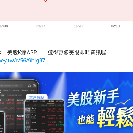
「美股K線APP」，獲得更多美股即時資訊喔！
ey.tw/r/56/9hlg37