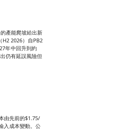
g礦場的產能爬坡給出新
2026）自PB2
027年中回升到約
」，指出仍有延誤風險但
本由先前的$1.75/
升等輸入成本變動。公