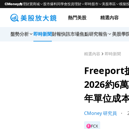
CMoney
理財寶商城
股市爆料同學會
投資理財
即時股市
美股專區
模擬
熱門美股
精選內容
盤勢分析
即時新聞
財報快訊
市場焦點
研究報告
美股學
精選內容
即時新聞
Freepo
2026約6
年單位成本上
CMoney 研究員
・
2
FCX
F