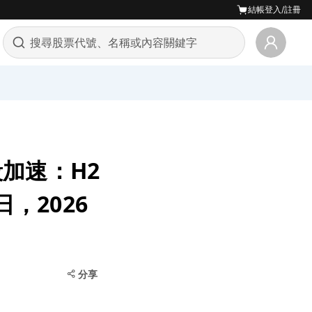
結帳
登入/註冊
段加速：H2
日，2026
分享