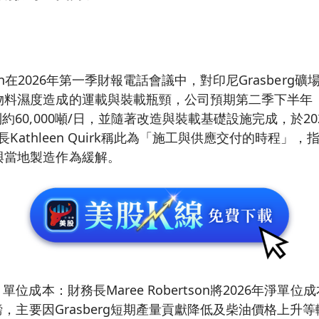
MoRan在2026年第一季財報電話會議中，對印尼Grasber
料濕度造成的運載與裝載瓶頸，公司預期第二季下半年（H2 
約60,000噸/日，並隨著改造與裝載基礎設施完成，於2
執行長Kathleen Quirk稱此為「施工與供應交付的時程
與當地製造作為緩解。
單位成本：財務長Maree Robertson將2026年淨單位成
/磅，主要因Grasberg短期產量貢獻降低及柴油價格上