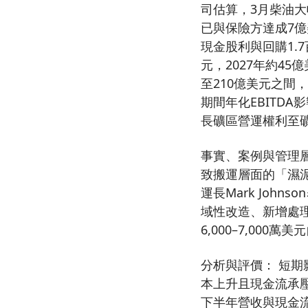
司估算，3月柴油大
已與保險方達成7
現金股利與回購1.7
元，2027年約45
至210億美元之間，
期間年化EBITD
長礦區營運權利至
事實、案例與管理層
致搬運層面的「濕泥
運長Mark Jo
域性改造、新增處
6,000–7,0
分析與評價： 短期
本上升且現金流承壓
下半年營收與現金流