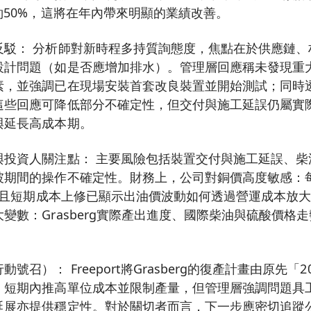
約50%，這將在年內帶來明顯的業績改善。
反駁： 分析師對新時程多持質詢態度，焦點在於供應鏈、
設計問題（如是否應增加排水）。管理層回應稱未發現重
素，並強調已在現場安裝首套改良裝置並開始測試；同時
這些回應可降低部分不確定性，但交付與施工延誤仍屬實
與延長高成本期。
與投資人關注點： 主要風險包括裝置交付與施工延誤、柴
期間的操作不確定性。財務上，公司對銅價高度敏感：每$0
鉅，且短期成本上修已顯示出油價波動如何透過營運成本放
變數：Grasberg實際產出進度、國際柴油與硫酸價格
號召）： Freeport將Grasberg的復產計畫由原先「
，短期內推高單位成本並限制產量，但管理層強調問題具
延展亦提供穩定性。對於關切者而言，下一步應密切追蹤