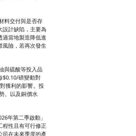
材料交付與是否存
大設計缺陷，主要為
透過當地製造降低進
際風險，若再次發生
油與硫酸等投入品
.10/磅變動對
大對獲利的影響。投
走勢、以及銅價水
2026年第二季啟動」
工程性且有可行修正
公司在未來季度的產