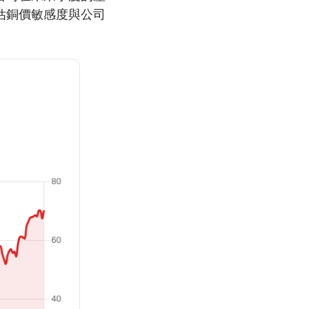
估銅價敏感度與公司
。