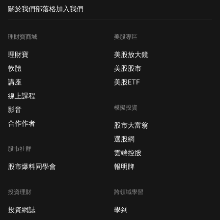
關於我們
部落格
加入我們
理財寶商城
美股專區
理財寶
美股放大鏡
軟體
美股股市
講座
美股ETF
線上課程
模擬投資
影音
合作作者
股市大富翁
選股網
股市社群
雲端控股
股市爆料同學會
報明牌
投資理財
跨領域學習
投資網誌
學到