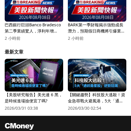
巴西銀行巨頭Banco Bradesco
BARK第一季財報揭示強勁成長
第二季業績驚人，淨利年增
潛力，預期假日商機將引爆業
16.2%！
績！
2 小時前
2 小時前
最新文章
【美股研究報告】美光連 6 黑，
【關鍵趨勢】科技股大逃殺！資
是時候進場撿便宜了嗎?
金急尋戰火避風港，5大「通訊
衛星股」逆勢狂飆
2026/03/31 03:38
2026/03/30 02:54