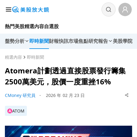
熱門美股
精選內容
自選股
盤勢分析
即時新聞
財報快訊
市場焦點
研究報告
美股學院
精選內容
即時新聞
Atomera計劃透過直接股票發行籌集
2500萬美元，股價一度重挫16%
CMoney 研究員
・
2026 年 02 月 23 日
ATOM
A