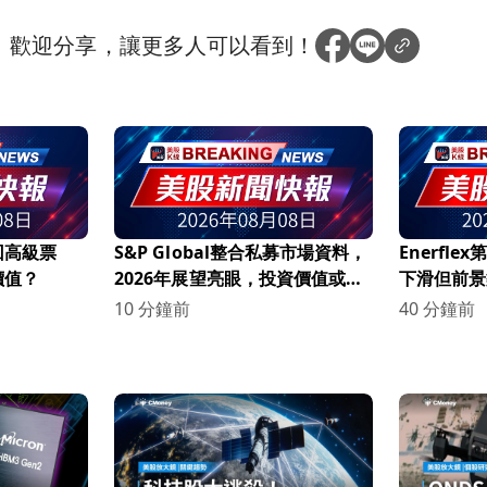
？
歡迎分享，讓更多人可以看到！
回高級票
S&P Global整合私募市場資料，
Enerfl
價值？
2026年展望亮眼，投資價值或將
下滑但前景
改變！
長！
10 分鐘前
40 分鐘前