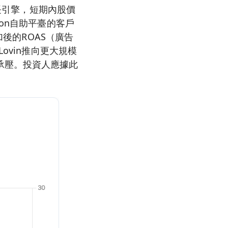
成長引擎，短期內股價
on自助平臺的客戶
加後的ROAS（廣告
ovin推向更大規模
承壓。投資人應據此