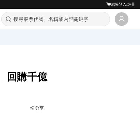
結帳
登入/註冊
飆、回購千億
分享