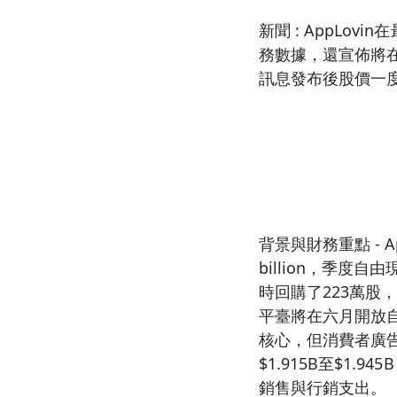
新聞 : AppL
務數據，還宣佈將
訊息發布後股價一度
背景與財務重點 - Ap
billion，季度自由
時回購了223萬股，花
平臺將在六月開放
核心，但消費者廣告
$1.915B至$1.
銷售與行銷支出。