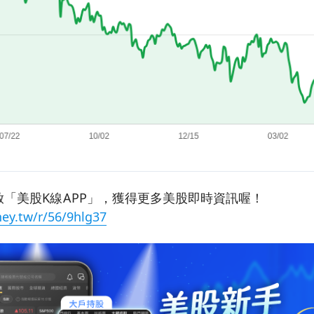
「美股K線APP」，獲得更多美股即時資訊喔！
ey.tw/r/56/9hlg37