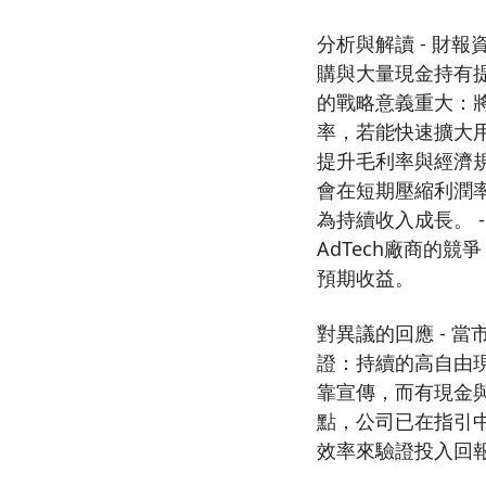
分析與解讀 - 財報
購與大量現金持有提
的戰略意義重大：
率，若能快速擴大
提升毛利率與經濟規
會在短期壓縮利潤
為持續收入成長。 
AdTech廠商的
預期收益。
對異議的回應 - 當
證：持續的高自由現
靠宣傳，而有現金與
點，公司已在指引
效率來驗證投入回