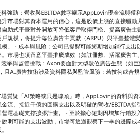
資料強勁：營收與EBITDA數字顯示AppLovin現金流與
升市場對其資本運用的信心，這是股價上漲的直接驅動力。 
將自助式平臺對外開放可降低客戶取得門檻、提高廣告主
用戶規模，將提升每位廣告主貢獻（ARPU）與平臺整體
模。 - 成本與風險：公司已提醒可能短期增加銷行支出
率。市場也須留意平臺推廣成效（如註冊數、活躍廣告主
- 競爭與監管挑戰：Axon要面對大型數位廣告生態（如
競爭，且AI廣告技術涉及資料隱私與監管風險；若技術或合
市場質疑「AI策略或只是噱頭」時，AppLovin的資料
金流、接近千億的回購支出以及明確的營收/EBITDA
營運基礎支撐擴張計畫。 - 至於擔心短期因增加行銷投
中說明可能的支出波動，市場可透過觀察下一季的邊際成
報。