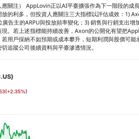
應關注） AppLovin正以AI平臺擴張作為下一階段的
放的利多，但投資人應關注三大指標以評估成效：1) Ax
位廣告主的ARPU與投放頻率變化；3) 銷售與行銷支出增
現。若上述指標能持續改善，Axon的公開化有望把AppL
，若用戶採納不如預期或成本攀升，短期利潤與股價可能
密切追蹤公司後續資料與平臺滲透情況。