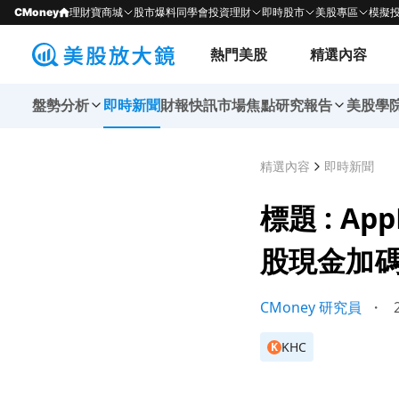
CMoney
理財寶商城
股市爆料同學會
投資理財
即時股市
美股專區
模擬
熱門美股
精選內容
盤勢分析
即時新聞
財報快訊
市場焦點
研究報告
美股學
精選內容
即時新聞
標題 : A
股現金加
CMoney 研究員
・
2
KHC
K