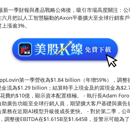
ovin在最新一季財報與產品戰略公佈後，吸引市場高度關注：
在六月把以人工智慧驅動的Axon平臺擴大至全球行銷客
上漲逾3%。
pLovin第一季營收為$1.84 billion（年增59%），調整後E
現金流為$1.29 billion；結算時手上現金及約當現金為$2.76
費約$10億，顯示資本配置積極。 - 執行長Adam Forou
自助廣告功能至全球行銷人員，期望擴大客戶基礎與廣告
業務在近期AI模型升級後成長更快。 - 對於第二季，公
945B，調整後EBITDA在$1.615B至$1.645B，並警示可