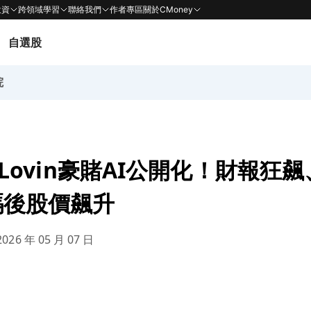
投資
跨領域學習
聯絡我們
作者專區
關於CMoney
自選股
院
ppLovin豪賭AI公開化！財報狂
碼後股價飆升
026 年 05 月 07 日