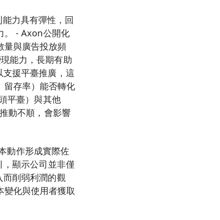
獲利能力具有彈性，回
- Axon公開化
數量與廣告投放頻
變現能力，長期有助
以支援平臺推廣，這
、留存率）能否轉化
巨頭平臺）與其他
規推動不順，會影響
與資本動作形成實際佐
指引，顯示公司並非僅
入而削弱利潤的觀
本變化與使用者獲取