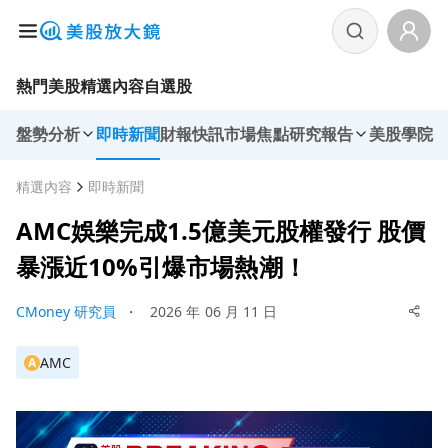
熱門美股
精選內容
自選股
盤勢分析
即時新聞
財報快訊
市場焦點
研究報告
美股學院
精選內容
即時新聞
AMC娛樂完成1.5億美元股權發行 股價
暴漲近10%引爆市場熱潮！
CMoney 研究員
・
2026 年 06 月 11 日
AMC
A