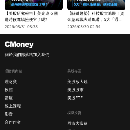
【美股研究報告】美光連 6 黑，
【關鍵趨勢】科技股大逃殺！資
是時候進場撿便宜了嗎?
金急尋戰火避風港，5大「通訊
衛星股」逆勢狂飆
2026/03/31 03:38
2026/03/30 02:54
關於我們
部落格
加入我們
理財寶商城
美股專區
理財寶
美股放大鏡
軟體
美股股市
講座
美股ETF
線上課程
模擬投資
影音
合作作者
股市大富翁