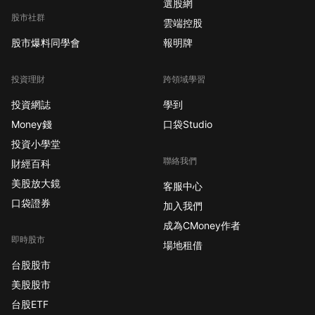
選股網
股市社群
雲端控股
股市爆料同學會
報明牌
投資理財
跨領域學習
投資網誌
學到
Money錢
口袋Studio
投資小學堂
聯絡我們
財經百科
美股放大鏡
客服中心
口袋證券
加入我們
成為CMoney作者
即時股市
場地租借
台股股市
美股股市
台股ETF