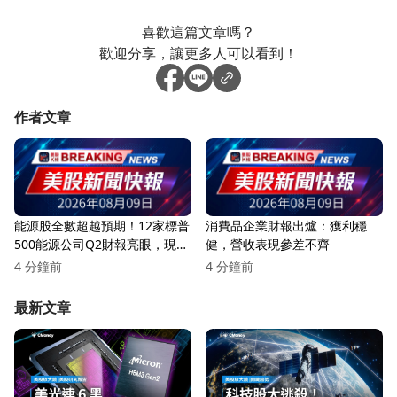
喜歡這篇文章嗎？
歡迎分享，讓更多人可以看到！
作者文章
能源股全數超越預期！12家標普
消費品企業財報出爐：獲利穩
500能源公司Q2財報亮眼，現金
健，營收表現參差不齊
流與股東回報持續增長
4 分鐘前
4 分鐘前
最新文章