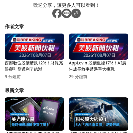
歡迎分享，讓更多人可以看到！
作者文章
西部數位股價驚跌12%！財報亮
AppLovin 股價重挫17%！AI廣
眼卻引發獲利了結潮
告成長故事遭遇重大挑戰
9 分鐘前
29 分鐘前
最新文章