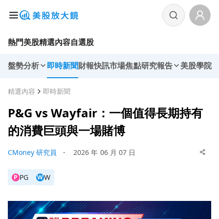
熱門美股
精選內容
自選股
盤勢分析
即時新聞
財報快訊
市場焦點
研究報告
美股學院
精選內容
即時新聞
P&G vs Wayfair：一個值得長期持有
的消費巨頭與一場賭博
CMoney 研究員
・
2026 年 06 月 07 日
PG
W
P
W