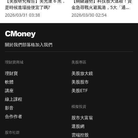
【美股研究報告】美光連 6 黑，
【關鍵趨勢】科技股大逃殺！資
是時候進場撿便宜了嗎?
金急尋戰火避風港，5大「通訊
衛星股」逆勢狂飆
2026/03/31 03:38
2026/03/30 02:54
關於我們
部落格
加入我們
理財寶商城
美股專區
理財寶
美股放大鏡
軟體
美股股市
講座
美股ETF
線上課程
模擬投資
影音
合作作者
股市大富翁
選股網
股市社群
雲端控股