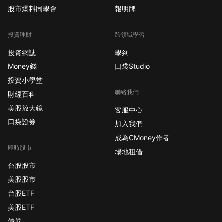
股市爆料同學會
報明牌
投資理財
跨領域學習
投資網誌
學到
Money錢
口袋Studio
投資小學堂
聯絡我們
財經百科
美股放大鏡
客服中心
口袋證券
加入我們
成為CMoney作者
即時股市
場地租借
台股股市
美股股市
台股ETF
美股ETF
債券