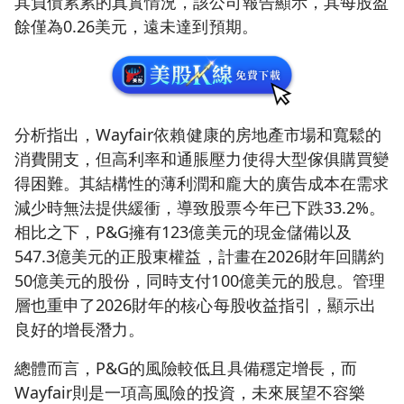
其負債累累的真實情況，該公司報告顯示，其每股盈
餘僅為0.26美元，遠未達到預期。
分析指出，Wayfair依賴健康的房地產市場和寬鬆的
消費開支，但高利率和通脹壓力使得大型傢俱購買變
得困難。其結構性的薄利潤和龐大的廣告成本在需求
減少時無法提供緩衝，導致股票今年已下跌33.2%。
相比之下，P&G擁有123億美元的現金儲備以及
547.3億美元的正股東權益，計畫在2026財年回購約
50億美元的股份，同時支付100億美元的股息。管理
層也重申了2026財年的核心每股收益指引，顯示出
良好的增長潛力。
總體而言，P&G的風險較低且具備穩定增長，而
Wayfair則是一項高風險的投資，未來展望不容樂