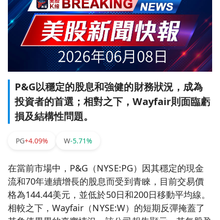
P&G以穩定的股息和強健的財務狀況，成為
投資者的首選；相對之下，Wayfair則面臨虧
損及結構性問題。
PG
+4.09%
W
-5.71%
在當前市場中，P&G（NYSE:PG）因其穩定的現金
流和70年連續增長的股息而受到青睞，目前交易價
格為144.44美元，並低於50日和200日移動平均線。
相較之下，Wayfair（NYSE:W）的短期反彈掩蓋了