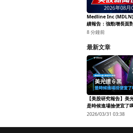
Medline Inc (MD
績報告：強勁增長面
整預測引發關注
8 分鐘前
最新文章
【美股研究報告】美光連
是時候進場撿便宜了嗎
2026/03/31 03:38