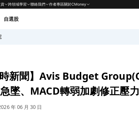
投資
跨領域學習
聯絡我們
作者專區
關於CMoney
自選股
院
即時新聞】Avis Budget Group(
D急墜、MACD轉弱加劇修正壓
026 年 06 月 30 日