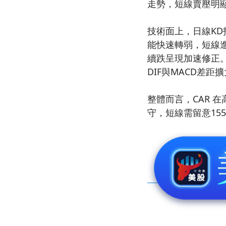
走勢，短線賣壓明
技術面上，日線KD指
能快速轉弱，短線進
續跌呈現加速修正。MA
DIF與MACD差距
整體而言，CAR 
守，短線需留意15