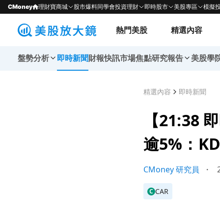
CMoney
理財寶商城
股市爆料同學會
投資理財
即時股市
美股專區
模擬
熱門美股
精選內容
盤勢分析
即時新聞
財報快訊
市場焦點
研究報告
美股學
精選內容
即時新聞
【21:38 
逾5%：K
CMoney 研究員
・
2
CAR
C