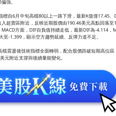
顯偏強。
標自6月中旬高檔80以上一路下滑，最新K值僅17.45、D
入超賣區附近，反映近期股價由190.46美元高點回落至15
CD方面，DIF自負值持續走低，最新DIF為-4.114，MA
擴大至-1.399，顯示空方趨勢延續、反彈力道不足。
在高檔震盪後技術指標全面轉弱，配合股價跌破短期高位
5美元附近支撐與後續量能變化。