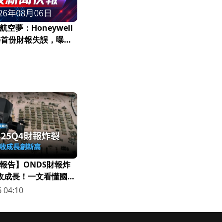
空夢：Honeywell
ace首份財報失誤，曝出
」如何拖垮整個產業鏈
報告】ONDS財報炸
營收成長！一文看懂國防
 04:10