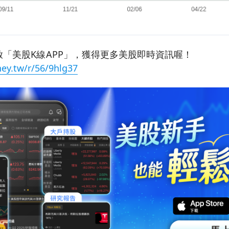
「美股K線APP」，獲得更多美股即時資訊喔！
ey.tw/r/56/9hlg37