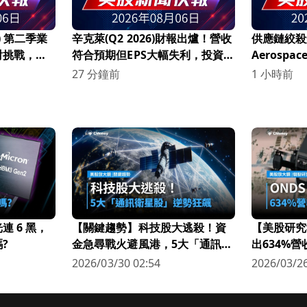
LN) 第二季業
辛克萊(Q2 2026)財報出爐！營收
供應鏈絞殺航
對挑戰，調
符合預期但EPS大幅失利，投資者
Aerosp
該如何抉擇？
「2%廠商
27 分鐘前
1 小時前
 6 黑，
【關鍵趨勢】科技股大逃殺！資
【美股研究
?
金急尋戰火避風港，5大「通訊衛
出634%
星股」逆勢狂飆
科技新星
2026/03/30 02:54
2026/03/26