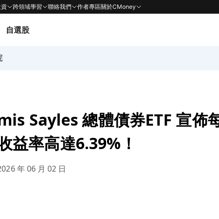
投資
跨領域學習
聯絡我們
作者專區
關於CMoney
自選股
院
omis Sayles 總體債券ETF 
2，收益率高達6.39%！
026 年 06 月 02 日