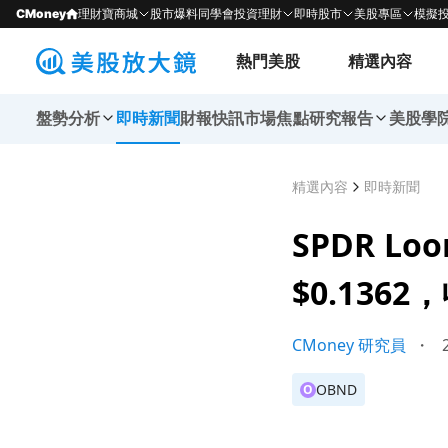
CMoney
理財寶商城
股市爆料同學會
投資理財
即時股市
美股專區
模擬
熱門美股
精選內容
盤勢分析
即時新聞
財報快訊
市場焦點
研究報告
美股學
精選內容
即時新聞
SPDR Lo
$0.136
CMoney 研究員
・
2
OBND
O