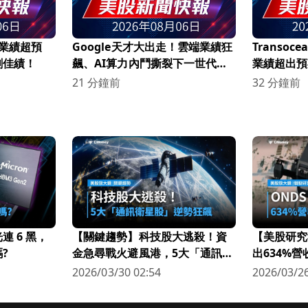
26 業績超預
Google天才大出走！雲端業績狂
Transoce
創佳績！
飆、AI算力內鬥撕裂下一世代創
業績超出預
新版圖
美元！
21 分鐘前
32 分鐘前
 6 黑，
【關鍵趨勢】科技股大逃殺！資
【美股研究
?
金急尋戰火避風港，5大「通訊衛
出634%
星股」逆勢狂飆
科技新星
2026/03/30 02:54
2026/03/26