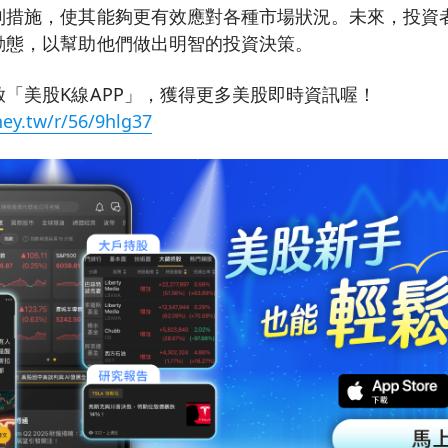
制措施，使其能夠更有效應對各種市場狀況。未來，投資
動態，以幫助他們做出明智的投資決策。
「美股K線APP」，獲得更多美股即時資訊喔！
ey.tw/r/56/9hlg37