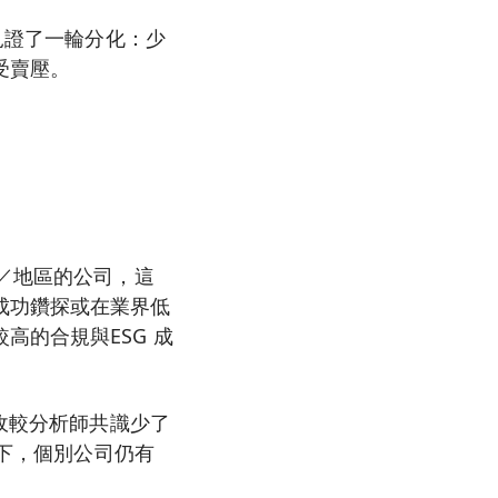
見證了一輪分化：少
受賣壓。
地／地區的公司，這
成功鑽探或在業界低
高的合規與ESG 成
營收較分析師共識少了
勢下，個別公司仍有