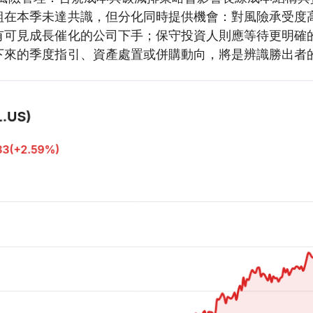
組在本季未達共識，但分化同時提供機會：對風險承受度
有可見成長催化的公司下手；保守投資人則應等待更明確
下來的季度指引、資產處置或併購動向，將是辨識勝出者