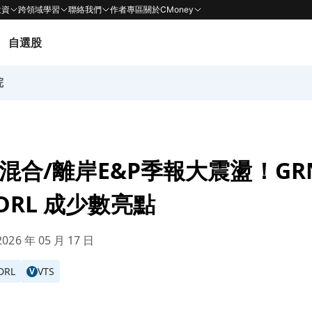
投資
跨領域學習
聯絡我們
作者專區
關於CMoney
自選股
院
型混合/離岸E&P季報大震盪！GR
DRL 成少數亮點
026 年 05 月 17 日
DRL
VTS
V