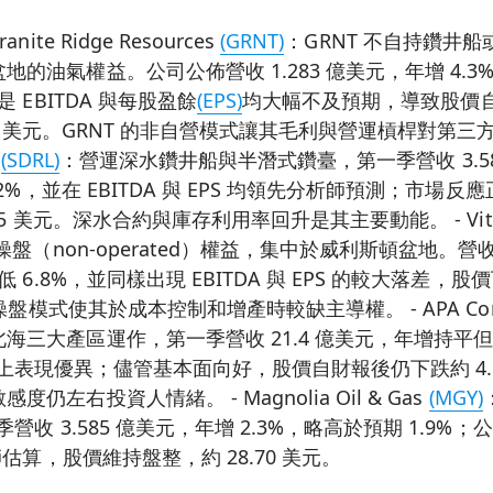
ite Ridge Resources
(GRNT)
：GRNT 不自持鑽井
地的油氣權益。公司公佈營收 1.283 億美元，年增 4.
是 EBITDA 與每股盈餘
(EPS)
均大幅不及預期，導致股價
.26 美元。GRNT 的非自營模式讓其毛利與營運槓桿對第
l
(SDRL)
：營運深水鑽井船與半潛式鑽臺，第一季營收 3.5
7.2%，並在 EBITDA 與 EPS 均領先分析師預測；市場
.85 美元。深水合約與庫存利用率回升是其主要動能。 - Vitess
盤（non‑operated）權益，集中於威利斯頓盆地。營收 
低 6.8%，並同樣出現 EBITDA 與 EPS 的較大落差，股
非操盤模式使其於成本控制和增產時較缺主導權。 - APA Corp
海三大產區運作，第一季營收 21.4 億美元，年增持平但
TDA 上表現優異；儘管基本面向好，股價自財報後仍下跌約 4.1
仍左右投資人情緒。 - Magnolia Oil & Gas
(MGY)
營收 3.585 億美元，年增 2.3%，略高於預期 1.9%；公
師估算，股價維持盤整，約 28.70 美元。