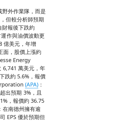
船或野外作業隊，而是
3%，但較分析師預期
自財報後下跌約
三方運作與油價波動更
8 億美元，年增
反應正面，股價上漲約
e Energy
6,741 萬美元，年
價下跌約 5.6%，報價
oration
(APA)
：
超出預期 3%，且
%，報價約 36.75
：在南德州擁有逾
司 EPS 優於預期但