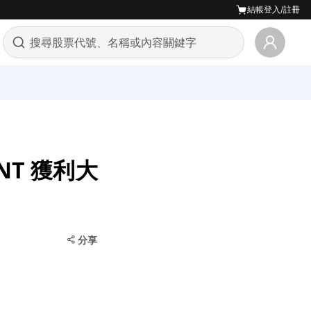
結帳
登入/註冊
NT 獲利大
分享