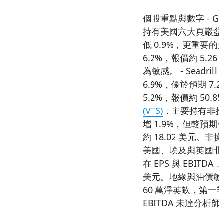
個股重點與數字 - Gran
持有美國六大頁巖盆
低 0.9%；更重要的
6.2%，報價約 5
為敏感。 - Seadril
6.9%，優於預期 
5.2%，報價約 50
(VTS)
：主要持有非操
增 1.9%，但較預期
約 18.02 美元。
美國、埃及與英國北
在 EPS 與 EBI
美元。地緣與油價敏感度
60 萬淨英畝，第一季
EBITDA 未達分析