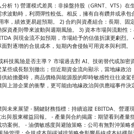
分析 1) 營運模式差異：非操盤持股（GRNT、VTS）
需求波動時，利潤彈性較低。相反，擁有自有鑽井或承包
利用率，績效更易超預期。 2) 合約與資產組合：長期、
探資產則帶來波動與週期風險。 3) 資本市場與流動性
ITDA 與現金流不如預期，市場給予的估值折讓更劇烈。 4)
隊面對逐增的合規成本，短期內會侵蝕可用資本與利潤。
 或科技風險是否主導？ 市場過去對 AI、技術替代或加
從某些成長類別撤出；但近期資金流向顯示，當地緣政治
與供給擔憂時，商品價格與能源股的即時敏感性往往凌駕
價與上游企業的衝擊，更可能由地緣政治與供應端事件決
與未來展望 - 關鍵財務指標：持續追蹤 EBITDA、營運
資本支出與股東權益回報。 - 產量與合約揭露：期望看到產
功案例。 - 油價敏感度與避險策略：公司有無對沖策略
ESG 風險管理：合規成本與碳減排策略會影響長線成本結構