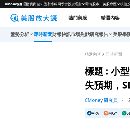
CMoney
理財寶商城
股市爆料同學會
投資理財
即時股市
美股專區
模擬
熱門美股
精選內容
盤勢分析
即時新聞
財報快訊
市場焦點
研究報告
美股學
精選內容
即時新聞
標題 : 小
失預期，S
CMoney 研究員
・
2
APA
MGY
S
A
M
S