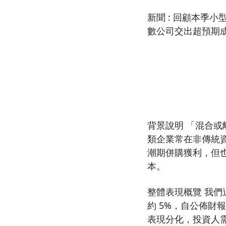
新聞 : 回顧本季
數公司交出超預期
背景說明 「混合或
類企業常在非傳統
潮期併購獲利，但也
本。
整體表現概覽 我們
約 5%，自公佈財
表現分化，投資人