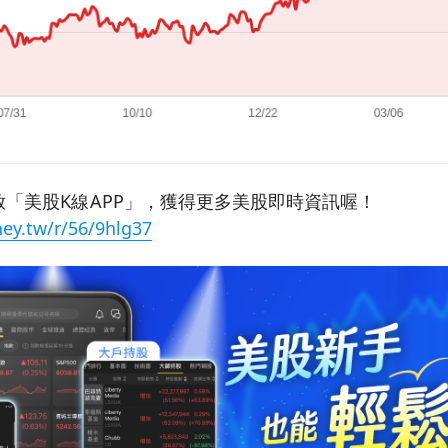
「美股K線APP」，獲得更多美股即時資訊喔！
ey.tw/r/56/9hlg37