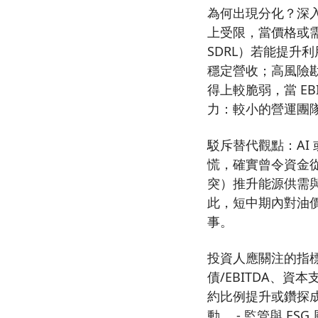
為何出現分化？深入
上受限，當價格或
SDRL）若能提升
穩定營收；高風險勘
得上較脆弱，當 EB
力：較小的營運團
駁斥替代觀點：AI
慌，確實曾令資金
突）推升能源供需
此，短中期內對油
事。
投資人應關注的指標
債/EBITDA、
約比例提升或鑽探成
動。 - 監管與 