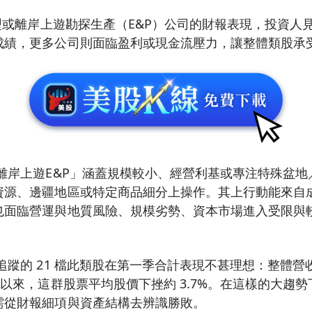
小型或離岸上遊勘探生產（E&P）公司的財報表現，投資人
成績，更多公司則面臨盈利或現金流壓力，讓整體類股承
離岸上遊E&P」涵蓋規模較小、經營利基或專注特殊盆
資源、邊疆地區或特定商品細分上操作。其上行動能來自
面臨營運與地質風險、規模劣勢、資本市場進入受限與較
追蹤的 21 檔此類股在第一季合計表現不甚理想：整體
報以來，這群股票平均股價下挫約 3.7%。在這樣的大趨
需從財報細項與資產結構去辨識勝敗。