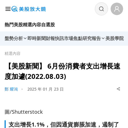
熱門美股
精選內容
自選股
盤勢分析
即時新聞
財報快訊
市場焦點
研究報告
美股學院
精選內容
【美股新聞】 6月份消費者支出增長速
度加遽(2022.08.03)
鄭 耀鴻
・
2025 年 01 月 23 日
圖/Shutterstock
支出增長1.1%，但因通貨膨脹加速，遏制了