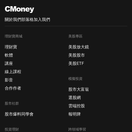
關於我們
部落格
加入我們
理財寶商城
美股專區
理財寶
美股放大鏡
軟體
美股股市
講座
美股ETF
線上課程
模擬投資
影音
合作作者
股市大富翁
選股網
股市社群
雲端控股
股市爆料同學會
報明牌
投資理財
跨領域學習