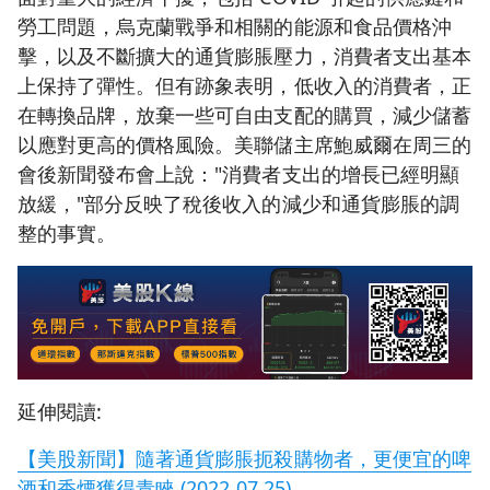
勞工問題，烏克蘭戰爭和相關的能源和食品價格沖
擊，以及不斷擴大的通貨膨脹壓力，消費者支出基本
上保持了彈性。但有跡象表明，低收入的消費者，正
在轉換品牌，放棄一些可自由支配的購買，減少儲蓄
以應對更高的價格風險。美聯儲主席鮑威爾在周三的
會後新聞發布會上說："消費者支出的增長已經明顯
放緩，"部分反映了稅後收入的減少和通貨膨脹的調
整的事實。
延伸閱讀:
【美股新聞】隨著通貨膨脹扼殺購物者，更便宜的啤
酒和香煙獲得青睞 (2022.07.25)