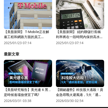
【美股新聞】 紐約聯儲行長稱
【美股新聞】 T-Mobile正在解
利率將在一段時間內保持高水位
雇工程和網路方面的員工
(2022.09.01)
(2022.09.01)
2025/01/23 07:14
2025/01/23 07:14
最新文章
【美股研究報告】美光連 6 黑，
【關鍵趨勢】科技股大逃殺！資
是時候進場撿便宜了嗎?
金急尋戰火避風港，5大「通訊
衛星股」逆勢狂飆
2026/03/31 03:38
2026/03/30 02:54