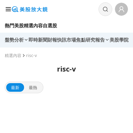
熱門美股
精選內容
自選股
盤勢分析
即時新聞
財報快訊
市場焦點
研究報告
美股學院
精選內容
risc-v
risc-v
最新
最熱