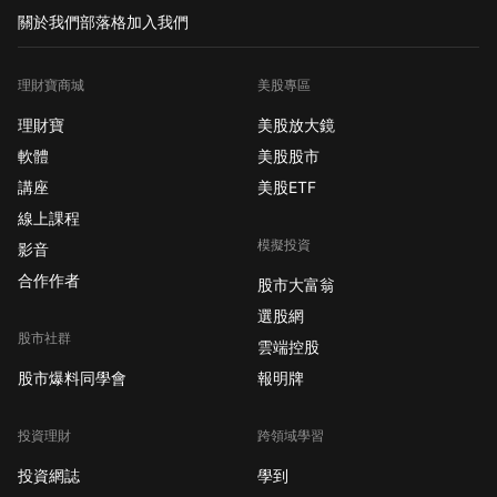
關於我們
部落格
加入我們
理財寶商城
美股專區
理財寶
美股放大鏡
軟體
美股股市
講座
美股ETF
線上課程
模擬投資
影音
合作作者
股市大富翁
選股網
股市社群
雲端控股
股市爆料同學會
報明牌
投資理財
跨領域學習
投資網誌
學到