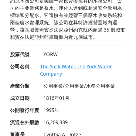
約克水務公司是美國一家投資者擁有的水務公司。公
司的主要業務是蓄水、淨化以達到或超過安全飲用水
標準和分配水。它還擁有並經營三個廢水收集系統和
兩個廢水處理系統。該公司在其特許經營區域內運
營，該區域覆蓋賓夕法尼亞州約克縣內超過 35 個城市
和賓夕法尼亞州亞當斯縣內近九個城市。
股票代號
YORW
公司名稱
The York Water The York Water
Company
產業分類
公用事業/公用事業/水務公用事業
成立日期
1816年01月
公開發行年度
1995年
流通在外股數
16,209,339
董事長
Cynthia A. Dotzel