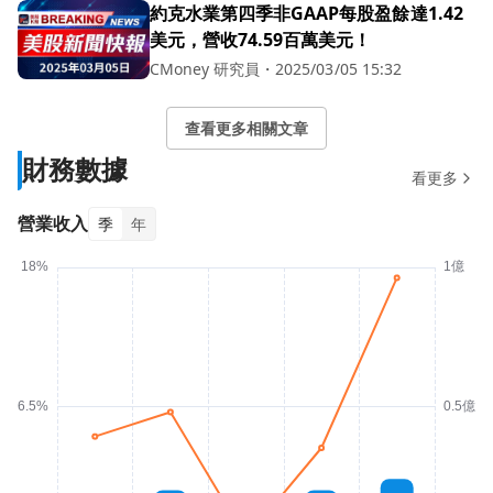
約克水業第四季非GAAP每股盈餘達1.42
美元，營收74.59百萬美元！
CMoney 研究員
・
2025/03/05 15:32
查看更多相關文章
財務數據
看更多
營業收入
季
年