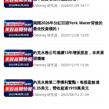
CMoney 研究員
・
2026/01/29 14:17
揭開2026年分紅巨頭York Water背後的
最佳投資標的！
CMoney 研究員
・
2025/12/28 13:05
約克水務公司連續13年增派股息，未來展
望穩健
CMoney 研究員
・
2025/12/15 13:36
約克水務第二季獲利驚豔！每股盈餘達
0.35美元，營收超過1919萬美元
CMoney 研究員
・
2025/08/12 21:34