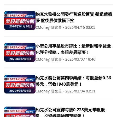
約克水務擬公開發行普通股籌資 擬還債擴
張 盤後股價微幅下挫
CMoney 研究員
・
2026/04/16 03:05
小型公用事業股市評比：最新財報季後量
化評分揭曉，表現差異顯著！
CMoney 研究員
・
2026/03/07 18:46
約克水務公佈第四季業績：每股盈餘0.36
美元，營收1940萬美元！
CMoney 研究員
・
2026/03/04 03:31
約克水公司宣佈每股0.228美元季度股
息，投資者期待穩定回報！