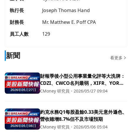
執行長
Joseph Thomas Hand
財務長
Mr. Matthew E. Poff CPA
員工人數
129
新聞
看更多
財報季後小型公用事業量化評等大洗牌：
CDZI、CWCO名列最弱，XIFR、YORW
領先
CMoney 研究員
・
2026/05/27 09:04
約克水務Q1每股盈餘0.33美元意外遜色、
營收雖增8.7%但不及市場預期
CMoney 研究員
・
2026/05/06 05:04