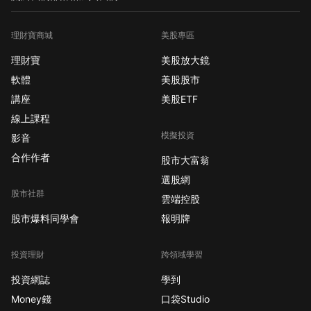
理財寶商城
美股專區
理財寶
美股放大鏡
軟體
美股股市
講座
美股ETF
線上課程
模擬投資
影音
合作作者
股市大富翁
選股網
股市社群
雲端控股
股市爆料同學會
報明牌
投資理財
跨領域學習
投資網誌
學到
Money錢
口袋Studio