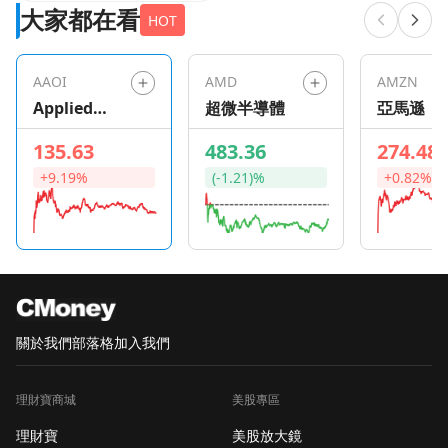
大家都在看
HOT
AAOI
AMD
AMZN
Applied
超微半導體
亞馬遜
Optoelectro
135.63
483.36
274.48
nics
+9.19%
(-1.21)%
+0.82%
關於我們
部落格
加入我們
理財寶商城
美股專區
理財寶
美股放大鏡