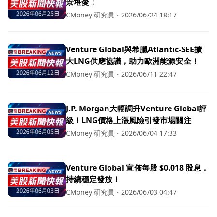
景堪憂！
CMoney 研究員
・
2026/06/24 18:17
Venture Global與希臘Atlantic-SEE擴
大LNG供應協議，助力歐洲能源安全！
CMoney 研究員
・
2026/06/11 22:47
J.P. Morgan大幅調升Venture Global評
級！LNG價格上漲風險引發市場關注
CMoney 研究員
・
2026/06/04 17:33
Venture Global 宣佈每股 $0.018 股息，
持續穩定發放！
CMoney 研究員
・
2026/06/03 04:47