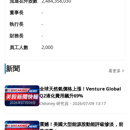
流通在外股數
2,484,358,030
董事長
-
執行長
-
財務長
-
員工人數
2,000
新聞
看更多
全球天然氣價格上漲！Venture Global
Q2液化費用飆升69%
CMoney 研究員
・
2026/07/09 13:17
震撼！美國大型能源股動能評級慘淡，前