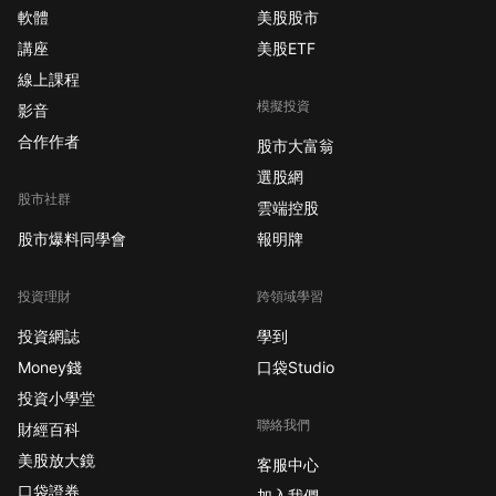
軟體
美股股市
講座
美股ETF
線上課程
模擬投資
影音
合作作者
股市大富翁
選股網
股市社群
雲端控股
股市爆料同學會
報明牌
投資理財
跨領域學習
投資網誌
學到
Money錢
口袋Studio
投資小學堂
聯絡我們
財經百科
美股放大鏡
客服中心
口袋證券
加入我們