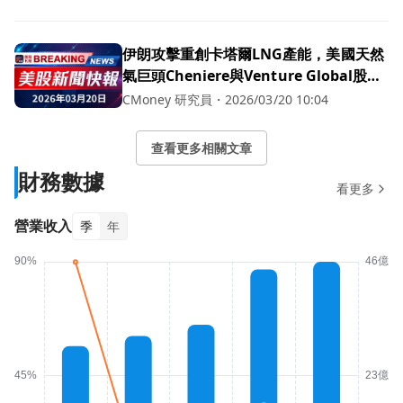
伊朗攻擊重創卡塔爾LNG產能，美國天然
氣巨頭Cheniere與Venture Global股價
飆漲
CMoney 研究員
・
2026/03/20 10:04
查看更多相關文章
財務數據
看更多
營業收入
季
年