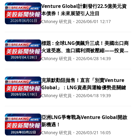
Venture Global計劃發行22.5億美元資
本債券！未來展望引人注目
CMoney 研究員
・
2026/06/01 12:17
標題 : 全球LNG價飆升三成！美國出口商
火速受惠、進口國利潤被壓縮——投資該
追還是避？
CMoney 研究員
・
2026/04/28 14:39
克萊默勸阻拋售！直言「別賣Venture
Global」：LNG資產與運輸優勢是關鍵
CMoney 研究員
・
2026/04/18 19:39
亞洲LNG爭奪戰為Venture Global開啟
新機遇！
CMoney 研究員
・
2026/03/21 16:05