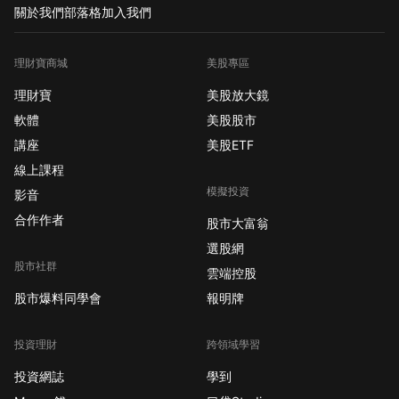
關於我們
部落格
加入我們
理財寶商城
美股專區
理財寶
美股放大鏡
軟體
美股股市
講座
美股ETF
線上課程
模擬投資
影音
合作作者
股市大富翁
選股網
股市社群
雲端控股
股市爆料同學會
報明牌
投資理財
跨領域學習
投資網誌
學到