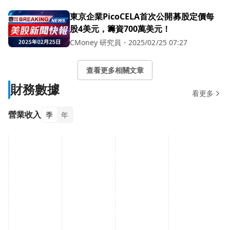
東京企業PicoCELA首次公開募股定價每
股4美元，籌資700萬美元！
CMoney 研究員
・
2025/02/25 07:27
查看更多相關文章
財務數據
看更多
營業收入
季
年