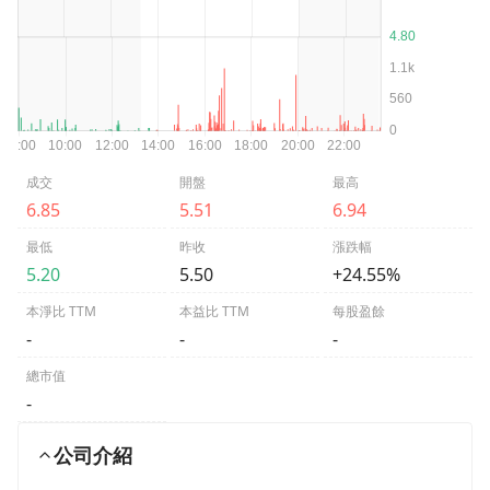
成交
開盤
最高
6.85
5.51
6.94
最低
昨收
漲跌幅
5.20
5.50
+24.55%
本淨比 TTM
本益比 TTM
每股盈餘
-
-
-
總市值
-
公司介紹