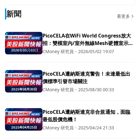
新聞
看更多
PicoCELA在WiFi World Congress放大
招：雙模室內/室外無線Mesh硬體宣示
「免布線、覆蓋無縫」企業網路革命
CMoney 研究員
・
2026/05/02 19:07
PicoCELA遭納斯達克警告！未達最低出
價標準引發市場關注
CMoney 研究員
・
2025/08/30 00:33
PicoCELA遭納斯達克非合規通知，面臨
最低股價危機！
CMoney 研究員
・
2025/04/24 21:33