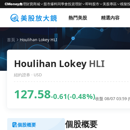
CMoney
理財寶商城
股市爆料同學會
投資理財
即時股市
美股專區
模擬
熱門美股
精選內容
首頁
Houlihan Lokey HLI
Houlihan Lokey
HLI
紐約證券 · USD
127.58
-0.61
(-0.48%)
收盤 08/07 03:59 (
個股概要
個股概要