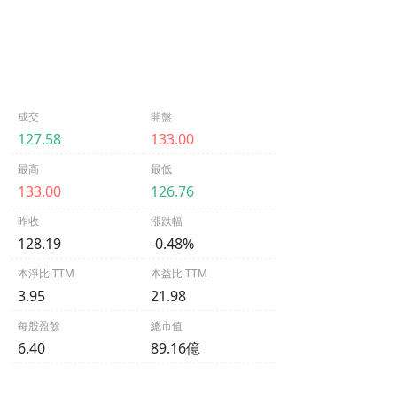
成交
開盤
127.58
133.00
最高
最低
133.00
126.76
昨收
漲跌幅
128.19
-0.48%
本淨比 TTM
本益比 TTM
3.95
21.98
每股盈餘
總市值
6.40
89.16億