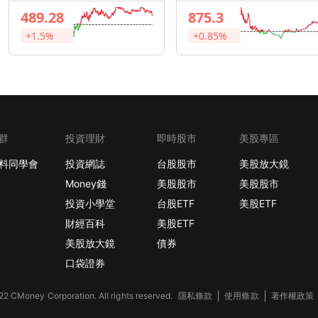
489.28
875.3
+1.5%
+0.85%
群
投資理財
即時股市
美股專區
料同學會
投資網誌
台股股市
美股放大鏡
Money錢
美股股市
美股股市
投資小學堂
台股ETF
美股ETF
財經百科
美股ETF
美股放大鏡
債券
口袋證券
2 CMoney Corporation. All rights reserved.
隱私條款
使用條款
著作權政策