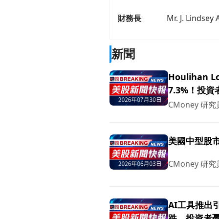
財務長
Mr. J. Lindsey 
新聞
Houliha
7.3%！投
CMoney 研究
美國中型股
CMoney 研究
AI工具推出
跌，投資者