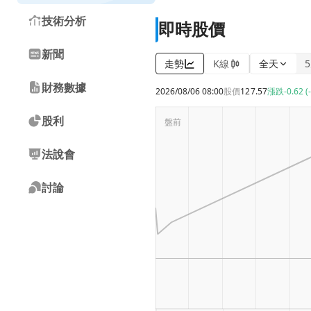
技術分析
即時股價
新聞
走勢
K線
全天
財務數據
2026/08/06 08:00
股價
127.57
漲跌
-0.62 (
股利
法說會
討論