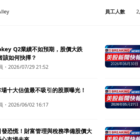
Alley
員工人數
2
n Lokey Q2業績不如預期，股價大跌
資者該如何抉擇？
員
・
2026/07/29 21:52
市場十大估值最不吸引的股票曝光！
員
・
2026/06/02 16:17
引發恐慌！財富管理與稅務準備股價大
憂心市場未來