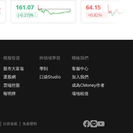
161.07
64.15
(-0.27)%
+0.82%
模擬投資
跨領域學習
聯絡我們
股市大富翁
學到
客服中心
選股網
口袋Studio
加入我們
雲端控股
成為CMoney作者
報明牌
場地租借
社群規範
免責聲明