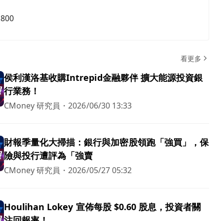
,800
看更多
侯利漢洛基收購Intrepid金融夥伴 擴大能源投資銀
行業務！
CMoney 研究員
・
2026/06/30 13:33
財報季量化大掃描：銀行與加密股領跑「強買」，保
險與投行遭評為「強賣
CMoney 研究員
・
2026/05/27 05:32
Houlihan Lokey 宣佈每股 $0.60 股息，投資者關
注回報率！