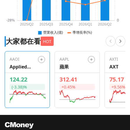
大家都在看
HOT
AAOI
AAPL
AXTI
Applied
蘋果
AXT
Optoelectro
124.22
312.41
75.17
nics
(-3.38)%
+0.45%
+9.56%