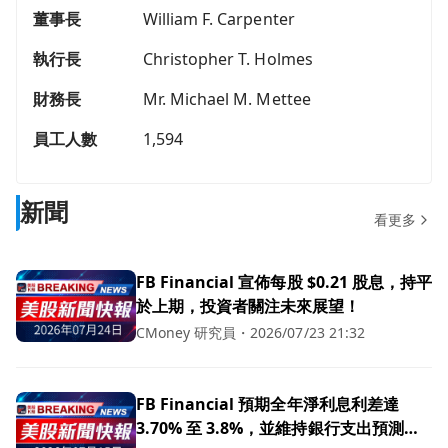
董事長
William F. Carpenter
執行長
Christopher T. Holmes
財務長
Mr. Michael M. Mettee
員工人數
1,594
新聞
看更多
FB Financial 宣佈每股 $0.21 股息，持平
於上期，投資者關注未來展望！
CMoney 研究員
・
2026/07/23 21:32
FB Financial 預期全年淨利息利差達
3.70% 至 3.8%，並維持銀行支出預測在