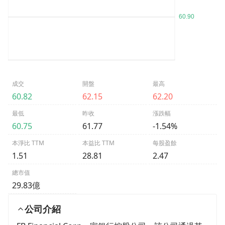
成交
開盤
最高
60.82
62.15
62.20
最低
昨收
漲跌幅
60.75
61.77
-1.54%
本淨比 TTM
本益比 TTM
每股盈餘
1.51
28.81
2.47
總市值
29.83億
公司介紹