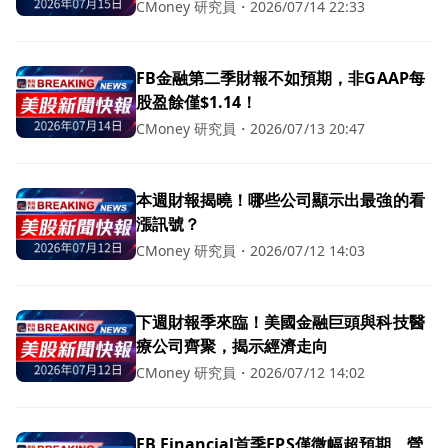
3.25 億至 3.35 億美元
CMoney 研究員
・
2026/07/14 22:33
FB金融第二季財報不如預期，非GAAP每
股盈餘僅$1.14！
CMoney 研究員
・
2026/07/13 20:47
本週財報揭曉！哪些公司顯示出最強的看
漲訊號？
CMoney 研究員
・
2026/07/12 14:03
下週財報季來臨！美國金融巨頭與科技醫
療公司齊聚，揭示經濟走向
CMoney 研究員
・
2026/07/12 14:02
FB Financial首季EPS僅微幅超預期、營