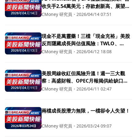
收失手2.54萬美元；存款創新高、展望保
守但穩健
CMoney 研究員
・
2026/04/14 07:51
現金不是萬靈藥！三檔「現金充裕」美股
反而隱藏成長與估值風險：TWLO、
NWSA、FBK被點名
CMoney 研究員
・
2026/04/12 18:08
美股周線收紅但風險升溫！週一三大觀
察：高盛財報、OPEC月報揭供給缺口、
晶片股能否續攻
CMoney 研究員
・
2026/04/11 02:47
兩檔成長股潛力無限，一檔卻令人失望！
CMoney 研究員
・
2026/03/24 09:07