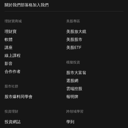
關於我們
部落格
加入我們
理財寶商城
美股專區
理財寶
美股放大鏡
軟體
美股股市
講座
美股ETF
線上課程
模擬投資
影音
合作作者
股市大富翁
選股網
股市社群
雲端控股
股市爆料同學會
報明牌
投資理財
跨領域學習
投資網誌
學到