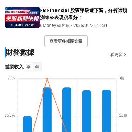
FB Financial 股票評級遭下調，分析師預
測未來表現仍看好！
CMoney 研究員
・
2026/01/23 14:31
查看更多相關文章
財務數據
看更多
營業收入
季
年