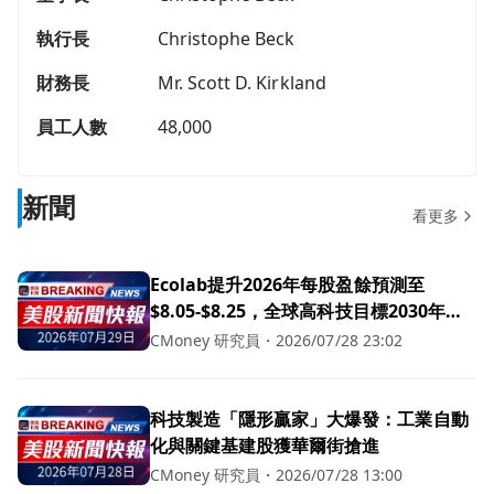
執行長
Christophe Beck
財務長
Mr. Scott D. Kirkland
員工人數
48,000
新聞
看更多
Ecolab提升2026年每股盈餘預測至
$8.05-$8.25，全球高科技目標2030年達
400億美元！
CMoney 研究員
・
2026/07/28 23:02
科技製造「隱形贏家」大爆發：工業自動
化與關鍵基建股獲華爾街搶進
CMoney 研究員
・
2026/07/28 13:00