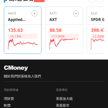
戴伊 第一眼 股票期貨
指向周三上午低開。繼
AAOI
AXTI
GLD
12 月份下降 1.1% 之
Applied
AXT
SPDR Go
後，預計 1 月份零售銷
Optoelectro
Shares
售數據將增長 1.7%。
135.63
88.58
398.47
nics
不包括汽車在內的零售
+9.19%
+17.84%
+2.26%
額預計將增長 0.8%，
此前也下降了 1.1%。
與此同時，繼前一個月
下降 0.7% 之後，預計
1 月份工業生產將增長
0.5%，而產能利用率預
計將上升至 79.1%。在
關於我們
部落格
加入我們
沃倫巴菲特的伯克希爾
哈撒韋公司出售其 86%
理財寶商城
美股專區
的股份後，台灣積體電
路製造公司 ( TSM ) 在
理財寶
美股放大鏡
盤前交易中下跌
軟體
美股股市