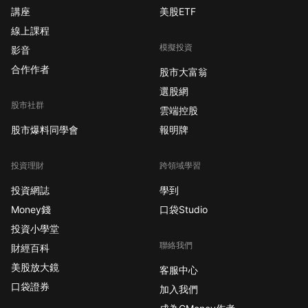
5.82%。最後，Airbnb
講座
美股ETF
( ABNB ) 在超出預期並
線上課程
發布上行的第一季度收
模擬投資
入指引後上漲 7.72%。
影音
道瓊斯指數下跌
合作作者
股市大富翁
-0.23%，標準普爾指數
選股網
下跌 -0.31%，納斯達克
股市社群
雲端控股
指數下跌 -0.33%。 今
股市爆料同學會
報明牌
日情緒 中性的 每日報
價 移動中的股票 更高
Generac 控股公司 (
投資理財
跨領域學習
GNRC ) 百特國際公司 (
投資網誌
學到
BAX ) 美國國際集團 (
Money錢
口袋Studio
AIG ) 自治領資源 ( D )
投資小學堂
Arista 網絡公司 ( ANET
聯絡我們
) 降低 德文能源公司 (
財經百科
DVN ) Bath & Body
美股放大鏡
客服中心
Works 公司 ( BBWI )
口袋證券
加入我們
Howmet 航空航天公司