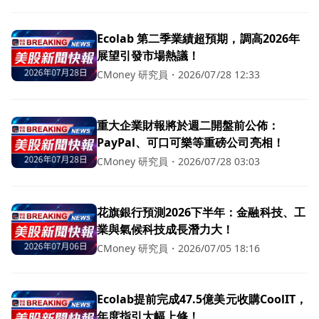
Ecolab 第二季業績超預期，調高2026年
展望引發市場熱議！
CMoney 研究員
・
2026/07/28 12:33
重大企業財報將於週二開盤前公佈：
PayPal、可口可樂等重磅公司亮相！
CMoney 研究員
・
2026/07/28 03:03
花旗銀行預測2026下半年：金融科技、工
業與氣候科技成長潛力大！
CMoney 研究員
・
2026/07/05 18:16
Ecolab提前完成47.5億美元收購CoolIT，
年度指引大幅上修！