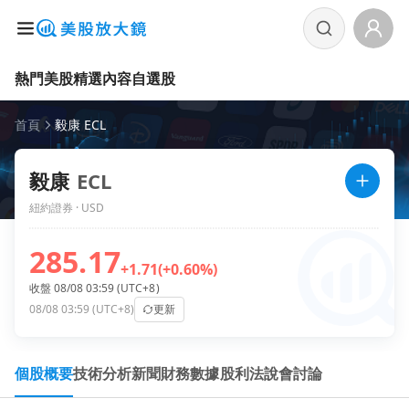
熱門美股
精選內容
自選股
首頁
毅康 ECL
毅康
ECL
紐約證券 · USD
285.17
+1.71
(+0.60%)
收盤 08/08 03:59 (UTC+8)
08/08 03:59 (UTC+8)
更新
個股概要
技術分析
新聞
財務數據
股利
法說會
討論