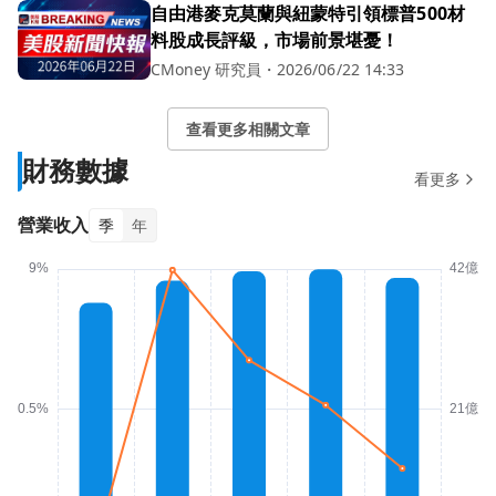
自由港麥克莫蘭與紐蒙特引領標普500材
料股成長評級，市場前景堪憂！
CMoney 研究員
・
2026/06/22 14:33
查看更多相關文章
財務數據
看更多
營業收入
季
年