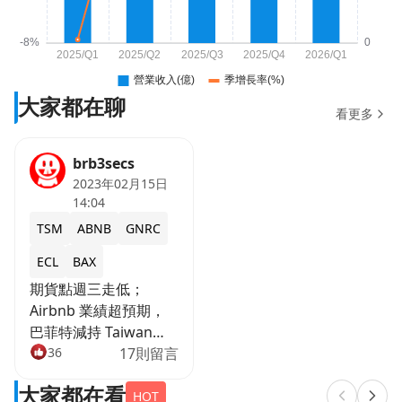
大家都在聊
看更多
brb3secs
2023年02月15日
14:04
TSM
ABNB
GNRC
ECL
BAX
期貨點週三走低；
Airbnb 業績超預期，
巴菲特減持 Taiwan
Semi 股份 最後更新：
36
17則留言
2023 年 2 月 15 日，星
大家都在看
期三，上​​午 8:23 | 尼克
HOT