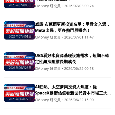
CMoney 研究員
・
2026/07/03 00:24
威廉·布萊爾更新投資名單：甲骨文入選，
Meta出局，更多熱門股曝光！
CMoney 研究員
・
2026/07/01 11:47
UBS看好水資源基礎設施需求，短期不確
定性無法阻擋長期成長
CMoney 研究員
・
2026/06/25 00:18
AI狂熱、太空夢與投資人焦慮：從
SpaceX暴衝估值看新世代資本市場三大
風險
CMoney 研究員
・
2026/06/22 15:00