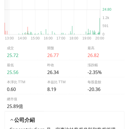
成交
開盤
最高
25.72
26.77
26.82
最低
昨收
漲跌幅
25.56
26.34
-2.35%
本淨比 TTM
本益比 TTM
每股盈餘
0.60
8.19
-20.36
總市值
25.89億
公司介紹