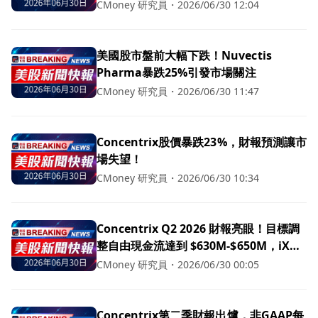
CMoney 研究員
・
2026/06/30 12:04
美國股市盤前大幅下跌！Nuvectis
Pharma暴跌25%引發市場關注
CMoney 研究員
・
2026/06/30 11:47
Concentrix股價暴跌23%，財報預測讓市
場失望！
CMoney 研究員
・
2026/06/30 10:34
Concentrix Q2 2026 財報亮眼！目標調
整自由現金流達到 $630M-$650M，iX
Suite 年度經常性收入有望突破 $120M
CMoney 研究員
・
2026/06/30 00:05
Concentrix第二季財報出爐，非GAAP每