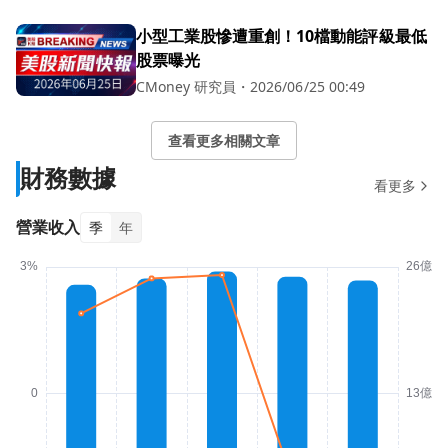
小型工業股慘遭重創！10檔動能評級最低
股票曝光
CMoney 研究員
・
2026/06/25 00:49
查看更多相關文章
財務數據
看更多
營業收入
季
年