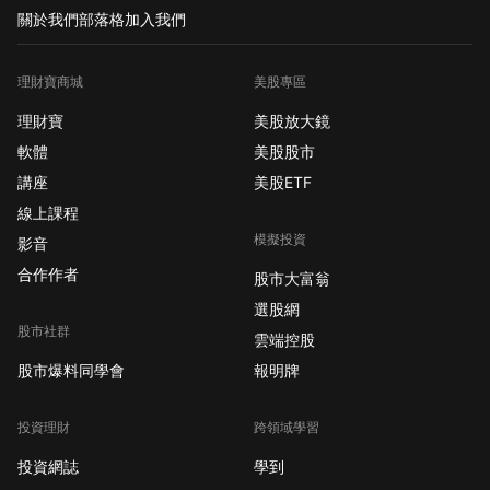
關於我們
部落格
加入我們
理財寶商城
美股專區
理財寶
美股放大鏡
軟體
美股股市
講座
美股ETF
線上課程
模擬投資
影音
合作作者
股市大富翁
選股網
股市社群
雲端控股
股市爆料同學會
報明牌
投資理財
跨領域學習
投資網誌
學到