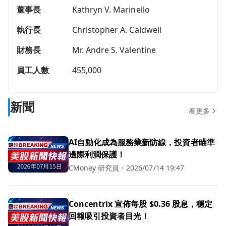
董事長
Kathryn V. Marinello
執行長
Christopher A. Caldwell
財務長
Mr. Andre S. Valentine
員工人數
455,000
新聞
看更多
AI自動化成為服務業新防線，投資者瞄準
邊際利潤保護！
CMoney 研究員
・
2026/07/14 19:47
Concentrix 宣佈每股 $0.36 股息，穩定
回報吸引投資者目光！