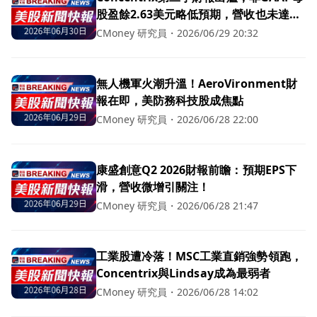
股盈餘2.63美元略低預期，營收也未達
標！
CMoney 研究員
・
2026/06/29 20:32
無人機軍火潮升溫！AeroVironment財
報在即，美防務科技股成焦點
CMoney 研究員
・
2026/06/28 22:00
康盛創意Q2 2026財報前瞻：預期EPS下
滑，營收微增引關注！
CMoney 研究員
・
2026/06/28 21:47
工業股遭冷落！MSC工業直銷強勢領跑，
Concentrix與Lindsay成為最弱者
CMoney 研究員
・
2026/06/28 14:02