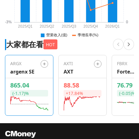
大家都在看
HOT
ARGX
AXTI
FBRX
argenx SE
AXT
Forte
Bioscien
865.04
88.58
76.79
(-1.17)%
+17.84%
(-0.05)%