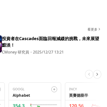
看更多
投資者在Cascades面臨回報減緩的挑戰，未來展望
黯淡！
CMoney 研究員
・
2025/12/27 13:21
GOOGL
INCY
Alphabet
英賽德藥學
354.3
120.56