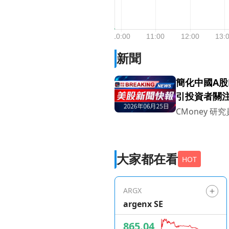
新聞
簡化中國A股P
引投資者關
CMoney 研究
大家都在看
HOT
ARGX
argenx SE
865.04