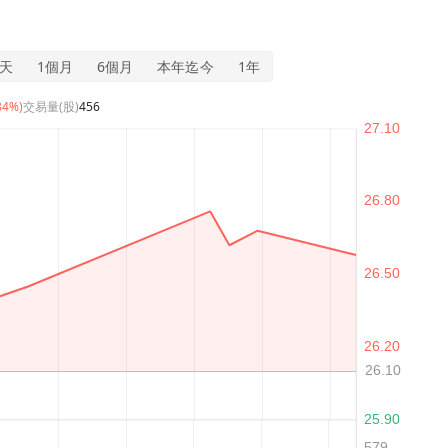
5天
1個月
6個月
本年迄今
1年
84%)
交易量(股)
456