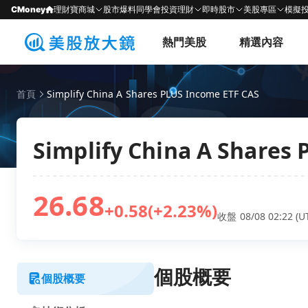
CMoney
理財寶商城
股市爆料同學會
投資理財
即時股市
美股專區
模擬
熱門美股
精選內容
首頁
Simplify China A Shares PLUS Income ETF CAS
Simplify China A Shares
26.68
+0.58
(+2.23%)
收盤 08/08 02:22 (U
個股概要
個股概要