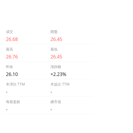
成交
開盤
26.68
26.45
最高
最低
26.76
26.45
昨收
漲跌幅
26.10
+2.23%
本淨比 TTM
本益比 TTM
-
-
每股盈餘
總市值
-
-