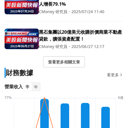
人增長79.1%
CMoney 研究員
・
2025/07/24 11:40
黑石集團以20億美元收購折價商業不動產
貸款，擴張資產配置！
CMoney 研究員
・
2025/06/27 12:17
查看更多相關文章
財務數據
看更多
營業收入
季
年