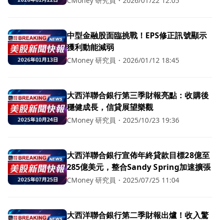
CMoney 研究員
・
2026/01/22 12:05
中型金融股面臨挑戰！EPS修正訊號顯示
獲利動能減弱
CMoney 研究員
・
2026/01/12 18:45
大西洋聯合銀行第三季財報亮點：收購後
穩健成長，信貸展望樂觀
CMoney 研究員
・
2025/10/23 19:36
大西洋聯合銀行宣佈年終貸款目標28億至
285億美元，整合Sandy Spring加速擴張
CMoney 研究員
・
2025/07/25 11:04
大西洋聯合銀行第二季財報出爐！收入驚