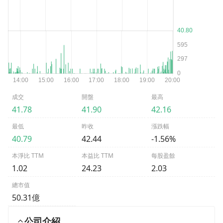
成交
開盤
最高
41.78
41.90
42.16
最低
昨收
漲跌幅
40.79
42.44
-1.56%
本淨比 TTM
本益比 TTM
每股盈餘
1.02
24.23
2.03
總市值
50.31億
公司介紹