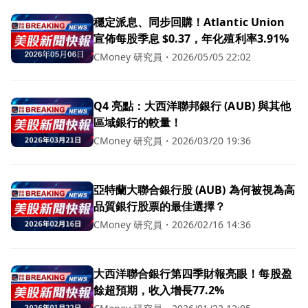
穩定派息、同步回購！Atlantic Union
宣佈每股季息 $0.37，年化殖利率3.91%
CMoney 研究員
・
2026/05/05 22:02
Q4 亮點：大西洋聯邦銀行 (AUB) 與其他
區域銀行的較量！
CMoney 研究員
・
2026/03/20 19:36
亞特蘭大聯合銀行股 (AUB) 為何被視為高
品質銀行股票的最佳選擇？
CMoney 研究員
・
2026/02/16 14:36
大西洋聯合銀行第四季財報亮眼！每股盈
餘超預期，收入增長77.2%