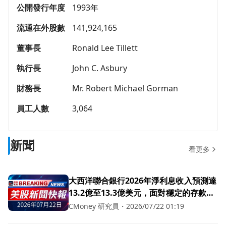
公開發行年度
1993年
流通在外股數
141,924,165
董事長
Ronald Lee Tillett
執行長
John C. Asbury
財務長
Mr. Robert Michael Gorman
員工人數
3,064
新聞
看更多
大西洋聯合銀行2026年淨利息收入預測達
13.2億至13.3億美元，面對穩定的存款競
爭！
CMoney 研究員
・
2026/07/22 01:19